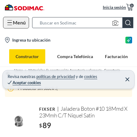
0
Inicia sesión
Menú
S
e
l
Ingresa tu ubicación
a
o
r
c
c
Constructor
Compra Telefónica
Facturación
a
h
t
B
Home
Materiales de construcción, ferretería y plomería - Ferretería
i
Revisa nuestras
políticas de privacidad
y
de
cookies
a
Cerraduras para Puertas.
Aceptar cookies
o
r
Producto sin stock :(
n
-
i
Jaladera Boton #10 18Mmd X
FIXSER
c
23Mmh C/T Niquel Satin
o
89
$
n