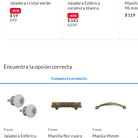
Jaladera cristal verde
Jaladera Esférica
Manill
cerámica blanca
96 m
-40%
$
119
$
59
-40%
99
$
$
143
239
$
Encuentra la opción correcta
Compara tu producto
fixser
fixser
fixser
Jaladera Esférica
Manilla flor cuero
Manija 96mm