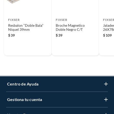
FIXSER
FIXSER
FIXSE
Resbalon "Doble Bala"
Broche Magnetico
Jalade
Niquel 39mm
Doble Negro C/T
26X78
$
39
$
39
$
109
Centro de Ayuda
Gestiona tu cuenta
Servicio al Cliente
Garantía de Precios