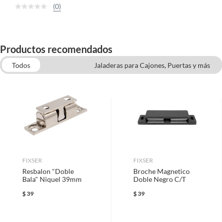
(0)
Productos recomendados
Todos
Jaladeras para Cajones, Puertas y más
Jaladeras para Cajones y Puertas
Bisagras para Puertas y Ventanas
Pisos, Pinturas y Terminaciones
Tornillos
Pinturas
FIXSER
FIXSER
Resbalon "Doble
Broche Magnetico
Bala" Niquel 39mm
Doble Negro C/T
$
39
$
39