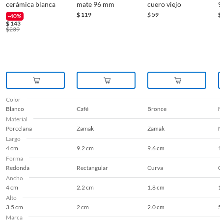
cerámica blanca
mate 96 mm
cuero viejo
$
119
$
59
-40%
$
143
$
239
Color
Blanco
Café
Bronce
Material
Porcelana
Zamak
Zamak
Largo
4 cm
9.2 cm
9.6 cm
Forma
Redonda
Rectangular
Curva
Ancho
4 cm
2.2 cm
1.8 cm
Alto
3.5 cm
2 cm
2.0 cm
Marca