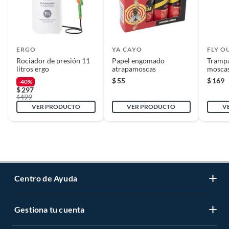
ERGO
YA CAYO
FLY O
Rociador de presión 11
Papel engomado
Trampa
litros ergo
atrapamoscas
mosca
$
55
$
169
-40%
$
297
499
$
VER PRODUCTO
VER PRODUCTO
V
Centro de Ayuda
Gestiona tu cuenta
Servicio al Cliente