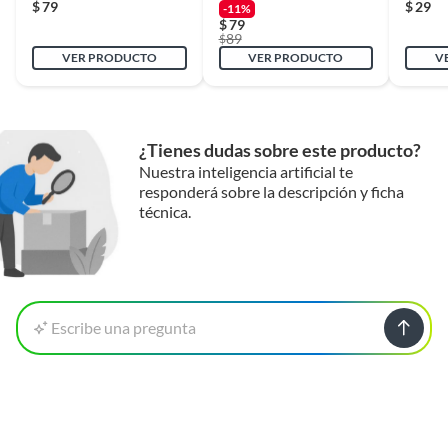
$
79
$
29
-11%
$
79
89
$
VER PRODUCTO
VER PRODUCTO
V
¿Tienes dudas sobre este producto?
Nuestra inteligencia artificial te
responderá sobre la descripción y ficha
técnica.
Escribe una pregunta