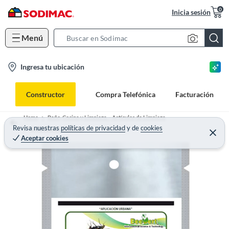
0
Inicia sesión
Menú
S
e
l
Ingresa tu ubicación
a
o
r
c
c
Constructor
Compra Telefónica
Facturación
a
h
t
B
Home
Baño, Cocina y Limpieza. - Artículos de Limpieza
i
Revisa nuestras
políticas de privacidad
y
de
cookies
a
Artículos de Limpieza
Aceptar cookies
o
r
n
-
i
c
o
n