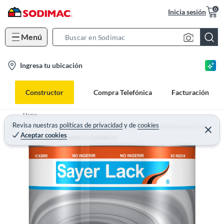
0
Inicia sesión
Menú
S
e
l
Ingresa tu ubicación
a
o
r
c
c
Constructor
Compra Telefónica
Facturación
a
h
t
B
Home
i
Revisa nuestras
políticas de privacidad
y
de
cookies
a
Pisos, Pinturas y Terminaciones - Accesorios y Complementos para Pintar
Aceptar cookies
o
r
Diluyentes, Solventes y Limpiadores
n
-
i
c
o
n