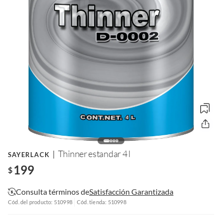
Thinner estandar 4 l
SAYERLACK
199
$
Consulta términos de
Satisfacción Garantizada
Cód. del producto: 510998
Cód. tienda: 510998