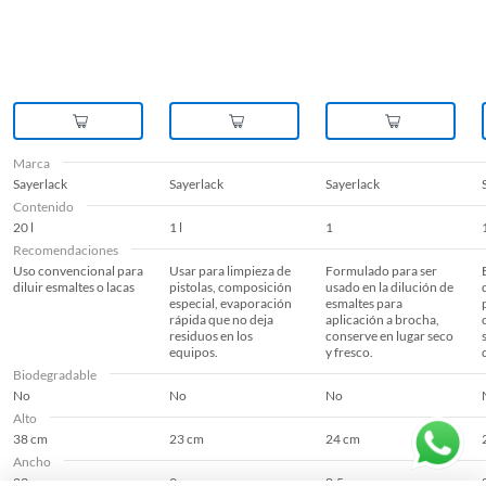
Marca
Sayerlack
Sayerlack
Sayerlack
Contenido
20 l
1 l
1
Recomendaciones
Uso convencional para
Usar para limpieza de
Formulado para ser
diluir esmaltes o lacas
pistolas, composición
usado en la dilución de
especial, evaporación
esmaltes para
rápida que no deja
aplicación a brocha,
residuos en los
conserve en lugar seco
equipos.
y fresco.
Biodegradable
No
No
No
Alto
38 cm
23 cm
24 cm
Ancho
23 cm
9 cm
8.5 cm