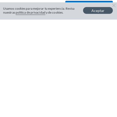
−
+
Usamos cookies para mejorar tu experiencia. Revisa
Aceptar
nuestras
política de privacidad
y de cookies.
¿Tienes dudas sobre este producto?
Máximo 25 unidades.
Nuestra inteligencia artificial te
responderá sobre la descripción y ficha
técnica.
Escribe una pregunta
Opiniones de este producto
5
4
3