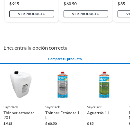
$
915
$
60.50
$
85
VER PRODUCTO
VER PRODUCTO
V
Encuentra la opción correcta
Compara tu producto
sayerlack
sayerlack
sayerlack
Thinner estandar
Thinner Estándar 1
Aguarrás 1 L
20 l
L
$
915
$
60.50
$
85