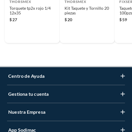
THORSMEX
THORSMEX
FIXSE
Torquete tp2x rojo 1/4
Kit Taquete y Tornillo 20
Taquet
12x35
piezas
100pz
$
27
$
20
$
59
Centro de Ayuda
Gestiona tu cuenta
Servicio al Cliente
Garantía de Precios
Nuestra Empresa
Gestiona tu cuenta
Formas de Pago
Registrate
Venta a empresas
App Sodimac
Nuestras tiendas