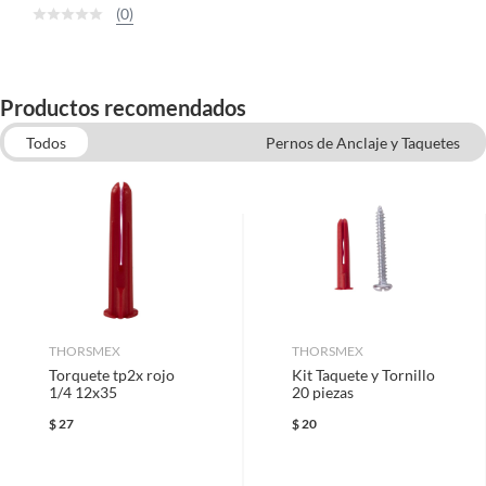
(0)
Productos recomendados
Todos
Pernos de Anclaje y Taquetes
Tornillos para Madera
Accesorios para Herramientas Eléctricas
Brocas para rotomartillo
Rotomartillos
THORSMEX
THORSMEX
Torquete tp2x rojo
Kit Taquete y Tornillo
1/4 12x35
20 piezas
$
27
$
20