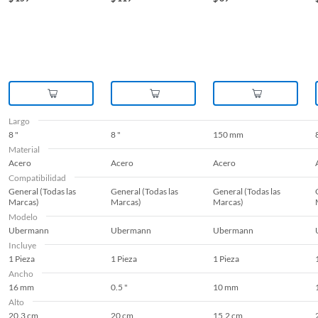
Largo
8 "
8 "
150 mm
Material
Acero
Acero
Acero
Compatibilidad
General (Todas las
General (Todas las
General (Todas las
Marcas)
Marcas)
Marcas)
Modelo
Ubermann
Ubermann
Ubermann
Incluye
1 Pieza
1 Pieza
1 Pieza
Ancho
16 mm
0.5 "
10 mm
Alto
20.3 cm
20 cm
15.2 cm