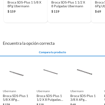
Broca SDS-Plus 1 5/8 X
Broca SDS-Plus 1 1/2 X
Broca 
8Pg Ubermann
8 Pulgadas Ubermann
6Pg U
$
159
$
119
$
69
Encuentra la opción correcta
Compara tu producto
ubermann
ubermann
ubermann
Broca SDS-Plus 1
Broca SDS-Plus 1
Broca SDS-Plus 1
5/8 X 8Pg
1/2 X 8 Pulgadas
3/8 X 6Pg
Ubermann
Ubermann
Ubermann
$
159
$
119
$
69