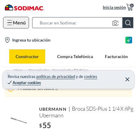
0
Inicia sesión
Menú
S
e
l
Ingresa tu ubicación
a
o
r
c
c
Constructor
Compra Telefónica
Facturación
a
h
t
B
Home
Herramientas - Herramientas Eléctricas
i
Revisa nuestras
políticas de privacidad
y
de
cookies
a
Accesorios para Herramientas Eléctricas
Aceptar cookies
o
r
Producto sin stock :(
n
-
i
Broca SDS-Plus 1 1/4 X 6Pg
UBERMANN
c
Ubermann
o
55
$
n