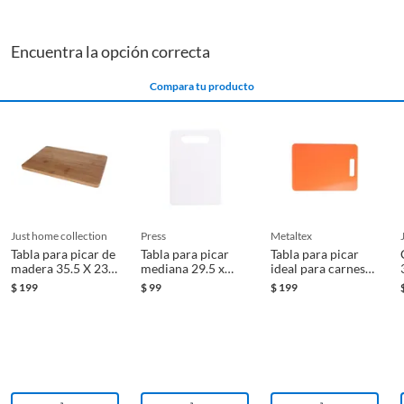
Encuentra la opción correcta
Compara tu producto
just home collection
press
metaltex
Tabla para picar de
Tabla para picar
Tabla para picar
madera 35.5 X 23.5
mediana 29.5 x
ideal para carnes
centímetros
19.5 centímetros
rojas uso
$
199
$
99
$
199
reversible