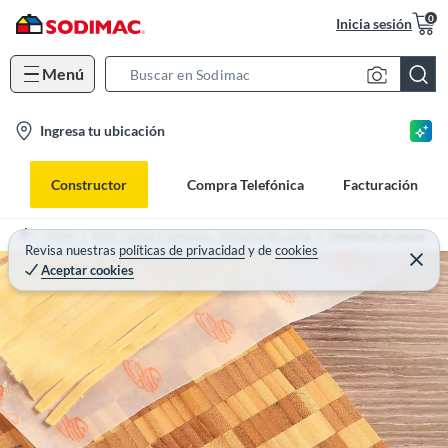
0
Inicia sesión
Menú
S
e
l
Ingresa tu ubicación
a
o
r
c
c
Constructor
Compra Telefónica
Facturación
a
h
t
B
Home
Baño, Cocina y Limpieza. - Artículos de cocina
Utensilios de cocina
i
Revisa nuestras
políticas de privacidad
y
de
cookies
a
Aceptar cookies
o
r
n
-
i
c
o
n