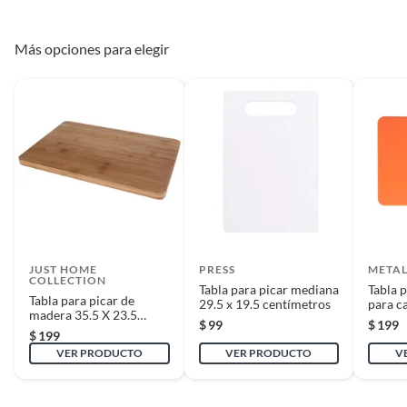
sin armar, sin instalar, con manuales y Pólizas de garantía originales, con
todas sus piezas y accesorios; con empaque original y en buenas
condiciones).
Más opciones para elegir
* Presentar el ticket de compra y/o factura.
Recuerda que, al momento de la recolección, nuestro personal verificará
que los requisitos descritos con anterioridad sean cumplidos para
aprobar que cuentas con el beneficio de Satisfacción garantizada.
Reembolso de dinero
Iniciaremos el reembolso de tu dinero cuando recibamos el producto.
JUST HOME
PRESS
METAL
COLLECTION
Tabla para picar mediana
Tabla p
Tabla para picar de
29.5 x 19.5 centímetros
para c
madera 35.5 X 23.5
revers
$
99
$
199
centímetros
$
199
VER PRODUCTO
VER PRODUCTO
V