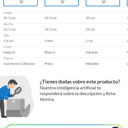
Largo
35.5 cm
29.5 cm
35 cm
Ancho
23.5 cm
19.5 cm
25 cm
Alto
1.6 cm
5 mm
1 cm
Color
Natural
Blanco
Naranja
Marca
Just Home Collection
Press
Metaltex
¿Tienes dudas sobre este producto?
Nuestra inteligencia artificial te
responderá sobre la descripción y ficha
técnica.