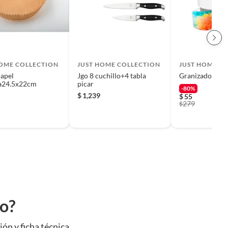
HOME COLLECTION
JUST HOME COLLECTION
JUST HOME C
papel
Jgo 8 cuchillo+4 tabla
Granizador de 
ra24.5x22cm
picar
-80%
$
1,239
$
55
279
$
to?
ión y ficha técnica.