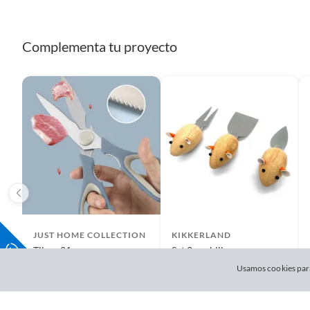
Complementa tu proyecto
JUST HOME COLLECTION
KIKKERLAND
Tijera 21cm
Set 3 cuchillos para queso
$
69
$
399
Usamos cookies para