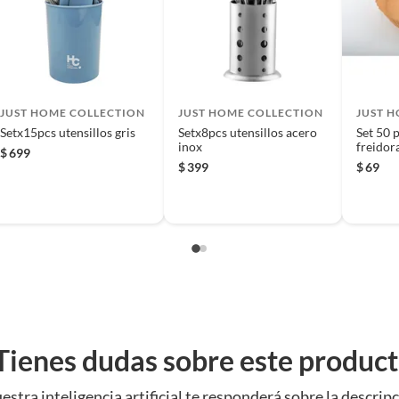
 producto.
JUST HOME COLLECTION
JUST HOME COLLECTION
JUST 
Setx15pcs utensillos gris
Setx8pcs utensillos acero
Set 50 
inox
freido
$
699
$
399
$
69
Tienes dudas sobre este produc
y renovable. Son ligeros y fáciles de usar, y su diseño
estra inteligencia artificial te responderá sobre la descripc