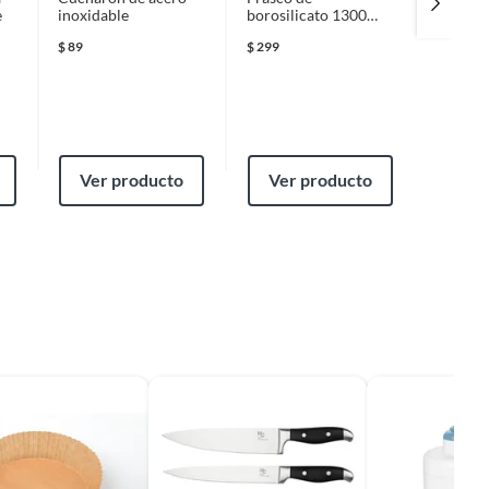
e
inoxidable
borosilicato 1300
borosil
mililitros
mililitr
$
89
$
299
$
299
Ver producto
Ver producto
Ver