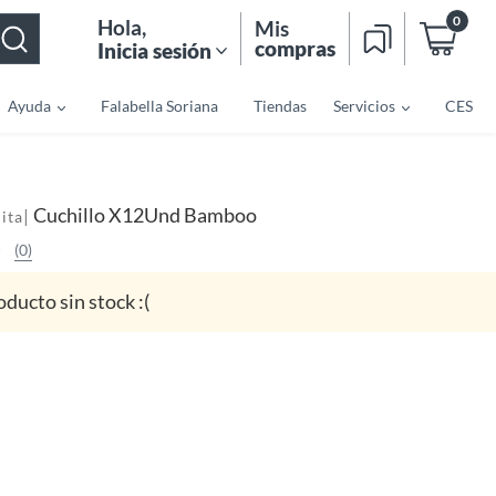
0
Hola
,
Mis
compras
Inicia sesión
Ayuda
Falabella Soriana
Tiendas
Servicios
CES
Cuchillo X12Und Bamboo
|
ita
(0)
oducto sin stock :(