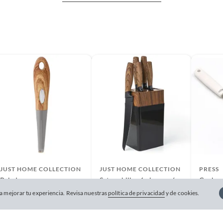
JUST HOME COLLECTION
JUST HOME COLLECTION
PRESS
Pelador con mango
Set cuchillos 6 piezas más
Cuchara
taco de madera
acero i
$
59
 mejorar tu experiencia. Revisa nuestras
política de privacidad
y de cookies.
$
599
$
89