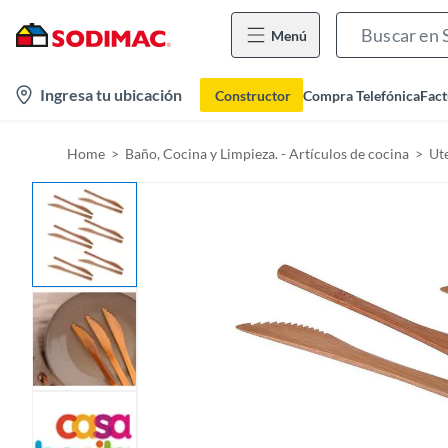
Menú
l
Ingresa tu ubicación
Constructor
Compra Telefónica
Fact
o
c
Home
Baño, Cocina y Limpieza. - Artículos de cocina
Ute
a
t
i
o
n
-
i
c
o
n