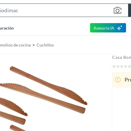
S
e
a
uración
Asesoría IA
r
c
nsilios de cocina
Cuchillos
h
B
Casa Bon
a
r
Pr