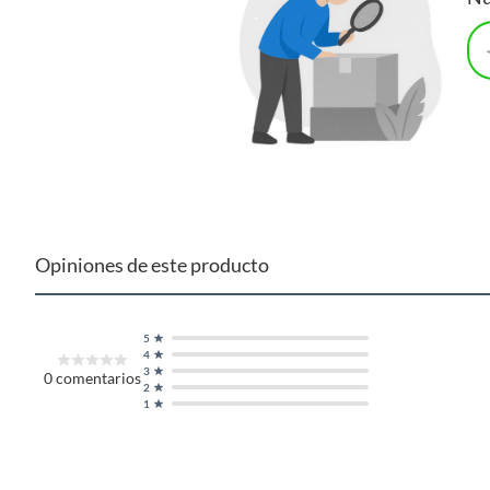
nórdico les da un toque elegante. El set incluye 12 cuchillos,
cuchillo tiene un largo de 20 cm y un ancho de 5 cm.
Complementa tu compra
Para completar tu compra, te recomendamos que visites la s
una gran variedad de opciones para guardar tus alimentos 
accesorios para cocina, como pinzas y cucharones, que te ayuda
Opiniones de este producto
5
4
3
0
comentarios
2
1