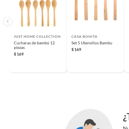
Iniciaremos el reembolso de tu dinero cuando recibamos el
JUST HOME COLLECTION
CASA BONITA
Cucharas de bambú 12
Set 5 Utensilios Bambu
piezas
$
169
$
169
¿
Características
Estos cuchillos están hechos de bambú, un material natural 
Nu