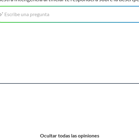
 perfectos para una familia o para recibir invitados. Cada
Escribe una pregunta
ección de contenedores de alimentos, donde encontrarás
de forma segura y organizada. También puedes encontrar
rán a preparar tus platillos favoritos.
Ocultar todas las opiniones