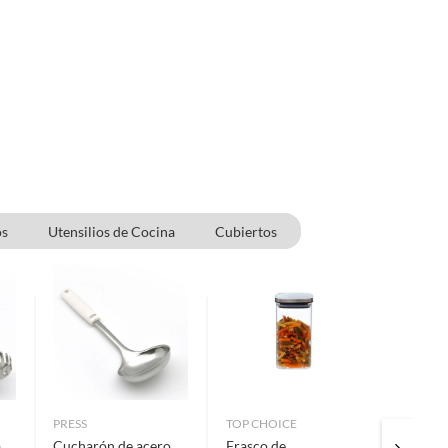
os
Utensilios de Cocina
Cubiertos
PRESS
TOP CHOICE
TOP CH
a
Cucharón de acero
Frasco de
Frasco 