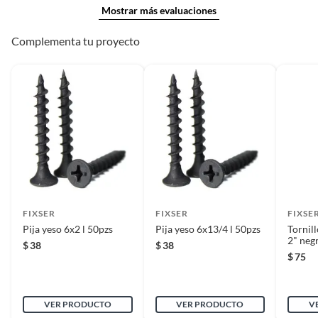
Mostrar más evaluaciones
Complementa tu proyecto
FIXSER
FIXSER
FIXSE
Pija yeso 6x2 l 50pzs
Pija yeso 6x13/4 l 50pzs
Tornill
2" neg
$
38
$
38
$
75
VER PRODUCTO
VER PRODUCTO
V