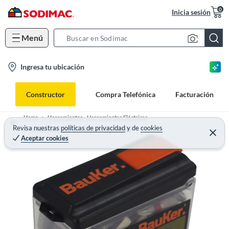
0
Inicia sesión
Menú
S
e
l
Ingresa tu ubicación
a
o
r
c
c
Constructor
Compra Telefónica
Facturación
a
h
t
B
Home
Herramientas - Herramientas Eléctricas
i
Revisa nuestras
políticas de privacidad
y
de
cookies
a
Accesorios para Herramientas Eléctricas
Aceptar cookies
o
r
n
-
i
c
o
n