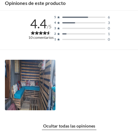
Opiniones de este producto
6
5
4.4
3
4
/5
0
3
1
2
10
comentarios
0
1
Ocultar todas las opiniones