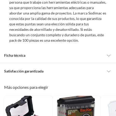
persona que trabaje con herramientas eléctricas o manuales,
ya que proporciona las herramientas adecuadas para
abordar una amplia gama de proyectos. La marca Sodimac es
conocida por la calidad de sus productos, lo que garantiza
que estas puntas sean una elección sólida para tus
necesidades de atornillado y desatornillado. Si estás
buscando un conjunto completo y duradero de puntas, este
pack de 100 piezas es una excelente opción.
Ficha técnica
Marca
Bauker
Satisfacción garantizada
Cambiar o devolver un producto
Más opciones para elegir
Largo
7.5 cm
Todas las compras que realices en Sodimac están sujetas al beneficio de
Satisfacción garantizada. Esto significa que, si no te gustó el producto
que adquiriste o te diste cuenta de que necesitas otro tipo de producto
Ancho
7.3 cm
para tus proyectos, puedes solicitar la devolución de tu dinero o el
cambio de producto dentro de los primeros 30 días naturales, después de