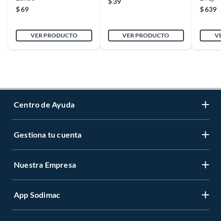
$
39
$
69
$
639
VER PRODUCTO
VER PRODUCTO
V
Centro de Ayuda
Gestiona tu cuenta
Servicio al Cliente
Garantía de Precios
Nuestra Empresa
Gestiona tu cuenta
Formas de Pago
Registrate
Venta a empresas
App Sodimac
Nuestras tiendas
Cambiar Contraseña
Términos y Condiciones
Código de Etica