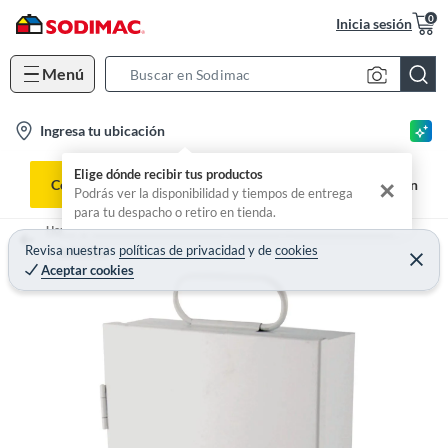
0
Inicia sesión
Menú
S
e
l
Ingresa tu ubicación
a
o
r
Elige dónde recibir tus productos
c
c
Constructor
Compra Telefónica
Facturación
✕
Podrás ver la disponibilidad y tiempos de entrega
a
h
para tu despacho o retiro en tienda.
t
B
Home
Materiales de construcción, ferretería y plomería - Ferretería
i
Revisa nuestras
políticas de privacidad
y
de
cookies
a
Señalética
Aceptar cookies
o
r
n
-
i
c
o
n