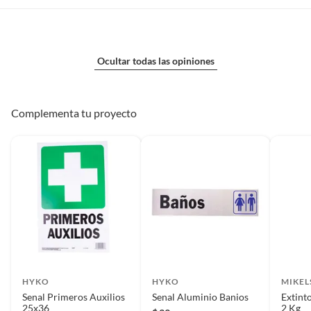
Ocultar todas las opiniones
Complementa tu proyecto
HYKO
HYKO
MIKEL
Senal Primeros Auxilios
Senal Aluminio Banios
Extint
25x36
2 Kg