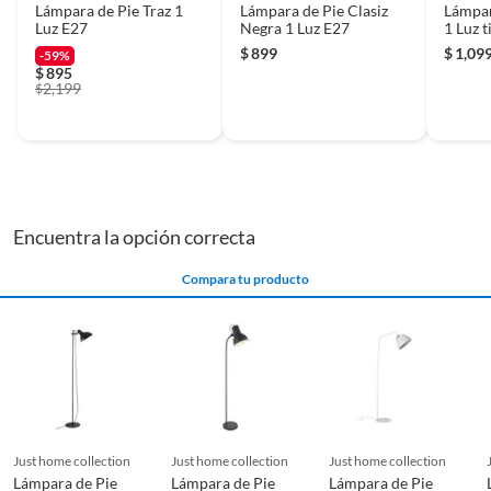
Lámpara de Pie Traz 1
Lámpara de Pie Clasiz
Lámpar
Luz E27
Negra 1 Luz E27
1 Luz 
$
899
$
1,09
-59%
$
895
2,199
$
Encuentra la opción correcta
Compara tu producto
just home collection
just home collection
just home collection
Lámpara de Pie
Lámpara de Pie
Lámpara de Pie