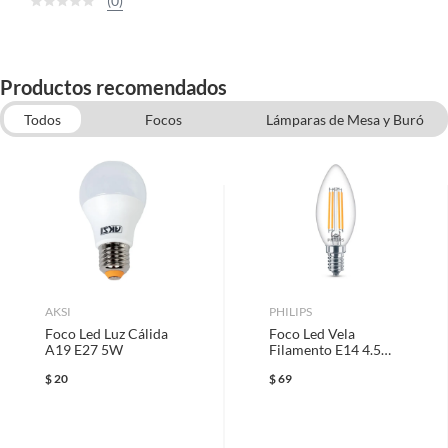
(0)
Productos recomendados
Todos
Focos
Lámparas de Mesa y Buró
Cojines Decorativos
Cuadros Decorativos
Muebles para el hogar
Lámparas
AKSI
PHILIPS
Foco Led Luz Cálida
Foco Led Vela
A19 E27 5W
Filamento E14 4.5W
Luz Fría
$
20
$
69