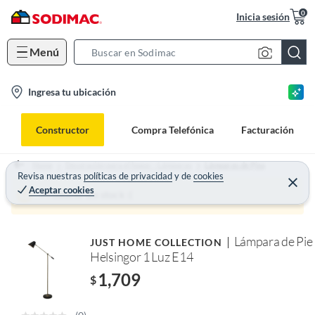
0
Inicia sesión
Menú
S
e
l
Ingresa tu ubicación
a
o
r
c
c
Constructor
Compra Telefónica
Facturación
a
h
t
B
Home
Decoración para el hogar - Lámparas
Lámparas de Piso
i
Revisa nuestras
políticas de privacidad
y
de
cookies
a
Aceptar cookies
o
r
Producto sin stock :(
n
-
Lámpara de Pie
JUST HOME COLLECTION
i
Helsingor 1 Luz E14
c
1,709
o
$
n