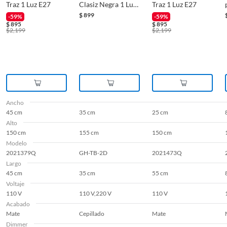
Traz 1 Luz E27
Clasiz Negra 1 Luz
Traz 1 Luz E27
E27
$
899
-59%
-59%
$
895
$
895
$
2,199
$
2,199
Ancho
45 cm
35 cm
25 cm
Alto
150 cm
155 cm
150 cm
Modelo
2021379Q
GH-TB-2D
2021473Q
Largo
45 cm
35 cm
55 cm
Voltaje
110 V
110 V,220 V
110 V
Acabado
Mate
Cepillado
Mate
Dimmer