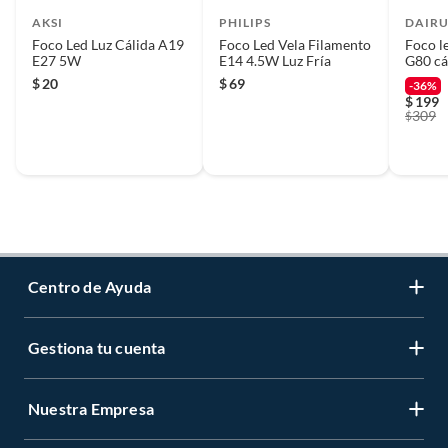
AKSI
PHILIPS
DAIR
Foco Led Luz Cálida A19
Foco Led Vela Filamento
Foco l
E27 5W
E14 4.5W Luz Fría
G80 cá
$
20
$
69
-36%
$
199
309
$
Centro de Ayuda
Gestiona tu cuenta
Servicio al Cliente
Garantía de Precios
Nuestra Empresa
Gestiona tu cuenta
Formas de Pago