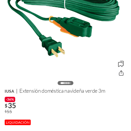
Extensión doméstica navideña verde 3m
IUSA
-36%
35
$
55
$
LIQUIDACIÓN