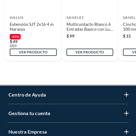
HALUX
SANELEC
SANEL
Extensión SJT 2x16 4 m
Multicontacto Blanco 6
Cincho
Naranja
Entradas Basico con Luz
100 m
Indicadora
$
99
$
15
-45%
$
49
89
$
VER PRODUCTO
VER PRODUCTO
V
Centro de Ayuda
Gestiona tu cuenta
Servicio al Cliente
Garantía de Precios
Nuestra Empresa
Gestiona tu cuenta