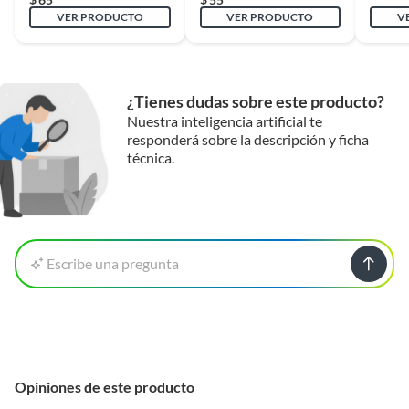
que también adquieras cintas de aislar para proteger los
VER PRODUCTO
VER PRODUCTO
V
cables y multicontactos para conectar varios dispositivos a
la vez. Las cintas de aislar te ayudarán a proteger los cables
de la humedad y el desgaste, mientras que los multicontactos
te permitirán conectar varios dispositivos a un solo enchufe.
¿Tienes dudas sobre este producto?
Nuestra inteligencia artificial te
responderá sobre la descripción y ficha
técnica.
Escribe una pregunta
Opiniones de este producto