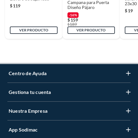
Campana para Puerta
23x30
$
119
Diseño Pájaro
$
19
-16%
$
159
189
$
VER PRODUCTO
VER PRODUCTO
V
Centro de Ayuda
Gestiona tu cuenta
Servicio al Cliente
Garantía de Precios
Nuestra Empresa
Gestiona tu cuenta
Formas de Pago
Registrate
Venta a empresas
App Sodimac
Nuestras tiendas
Cambiar Contraseña