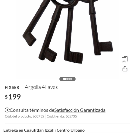
Argolla 4 llaves
FIXSER
199
$
Consulta términos de
Satisfacción Garantizada
Cód. del producto: 605735
Cód. tienda: 605735
Entrega en
Cuautitlán Izcalli Centro Urbano