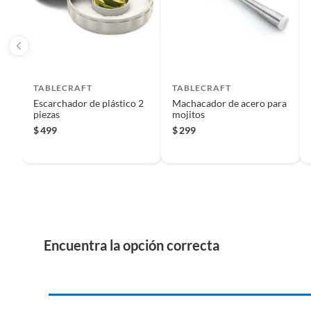
Iniciaremos el reembolso de tu dinero cuando recibamos el
TABLECRAFT
TABLECRAFT
Escarchador de plástico 2
Machacador de acero para
piezas
mojitos
$
499
$
299
Encuentra la opción correcta