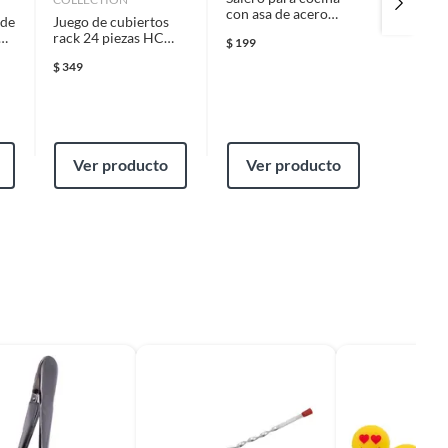
con asa de acero
mililitr
 de
Juego de cubiertos
inoxidable
HC
rack 24 piezas HC
$
199
$
119
Chrome
$
349
Ver producto
Ver producto
Ver