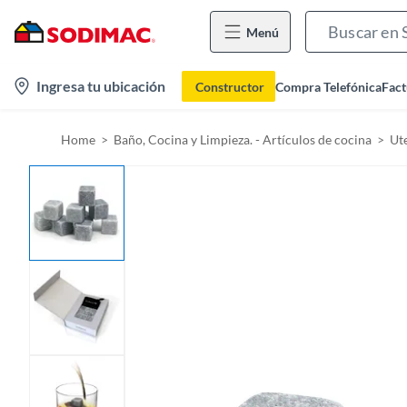
Menú
l
Ingresa tu ubicación
Constructor
Compra Telefónica
Fact
o
c
Home
Baño, Cocina y Limpieza. - Artículos de cocina
Ute
a
t
i
o
n
-
i
c
o
n