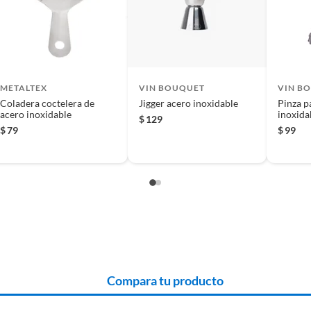
 producto.
METALTEX
VIN BOUQUET
VIN B
Coladera coctelera de
Jigger acero inoxidable
Pinza p
acero inoxidable
inoxida
$
129
$
79
$
99
Compara tu producto