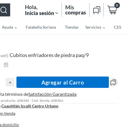
0
Hola
,
Mis
compras
Inicia sesión
Ayuda
Falabella Soriana
Tiendas
Servicios
CES
Cubitos enfriadores de piedra paq/9
|
quet
(0)
Agregar al Carro
+
ta términos de
Satisfacción Garantizada
l producto: 608386
Cód. tienda: 608386
n
Cuautitlán Izcalli Centro Urbano
en tienda
a domicilio