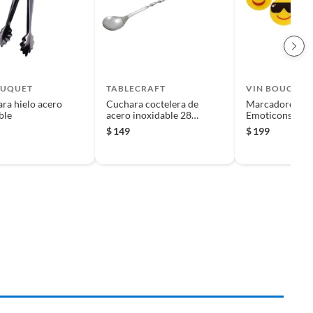
OUQUET
TABLECRAFT
VIN BOUQUET
ara hielo acero
Cuchara coctelera de
Marcadores de
ble
acero inoxidable 28
Emoticons
centimetros
$
149
$
199