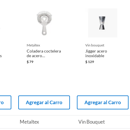
metaltex
vin bouquet
Coladera coctelera
Jigger acero
s
de acero
inoxidable
inoxidable
$
79
$
129
ro
Agregar al Carro
Agregar al Carro
Metaltex
Vin Bouquet