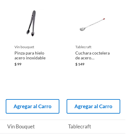
vin bouquet
tablecraft
Pinza para hielo
Cuchara coctelera
acero inoxidable
de acero
inoxidable 28
$
99
$
149
centimetros
Agregar al Carro
Agregar al Carro
Vin Bouquet
Tablecraft