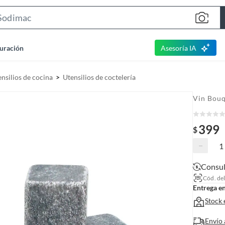
S
e
a
uración
Asesoría IA
r
c
nsilios de cocina
Utensilios de coctelería
h
B
Vin Bou
a
r
399
$
−
Consul
Cód. de
Entrega e
Stock 
Envío 