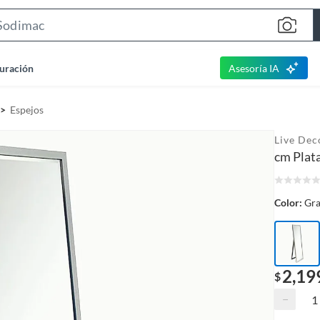
S
e
a
uración
Asesoría IA
r
c
Espejos
h
B
Live Dec
a
cm Plat
r
Color:
Gr
2,19
$
−