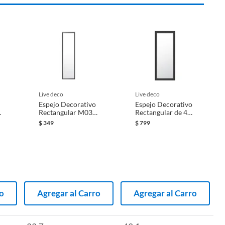
live deco
live deco
Espejo Decorativo
Espejo Decorativo
Rectangular M039
Rectangular de 49
a
de 33 x 123 cm
x 119 cm Negro
$
349
$
799
Negro
ro
Agregar al Carro
Agregar al Carro