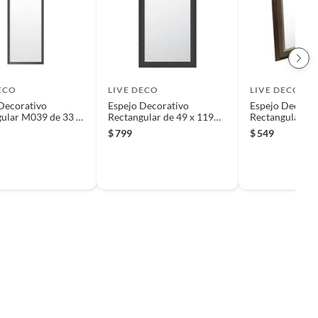
ECO
LIVE DECO
LIVE DECO
Decorativo
Espejo Decorativo
Espejo Decorat
ular M039 de 33 x
Rectangular de 49 x 119
Rectangular M2
 Negro
cm Negro
59 cm Café/ Pl
$
799
$
549