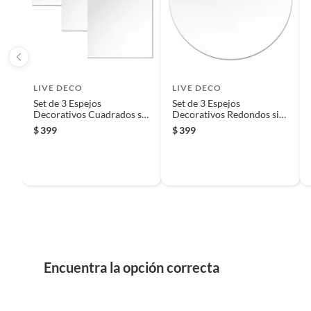
Iniciaremos el reembolso de tu dinero cuando recibamos el
Material del marco
PVC
Modelo
750113
LIVE DECO
LIVE DECO
Set de 3 Espejos
Set de 3 Espejos
Decorativos Cuadrados sin
Decorativos Redondos sin
Marco de 36 x 36 cm
Marco de 36 cm
$
399
$
399
Peso
10 kg
Procedencia
México
Recomendaciones
Product
y sucie
Encuentra la opción correcta
Tipo de espejo
Decora