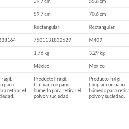
39.7 cm
55.6 cm
59.7 cm
70.6 cm
Rectangular
Rectangular
838164
7501131832629
M409
1.76 kg
3.29 kg
México
México
rágil.
Producto Frágil.
Producto Frágil.
on paño
Limpiar con paño
Limpiar con paño
a retirar el
húmedo para retirar el
húmedo para retira
ciedad.
polvo y suciedad.
polvo y suciedad.