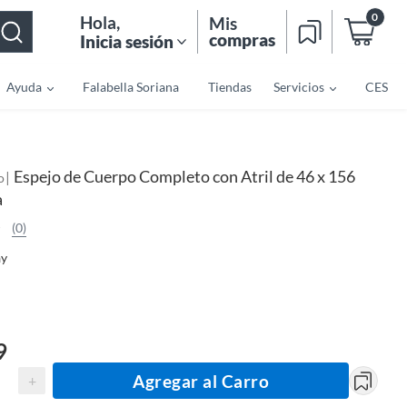
0
Hola
,
Mis
compras
Inicia sesión
Ayuda
Falabella Soriana
Tiendas
Servicios
CES
Espejo de Cuerpo Completo con Atril de 46 x 156
|
o
a
(0)
ay
9
Agregar al Carro
+