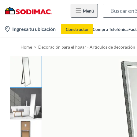
Menú
l
Ingresa tu ubicación
Constructor
Compra Telefónica
Fact
o
c
Home
Decoración para el hogar - Artículos de decoración
a
t
i
o
n
-
i
c
o
n