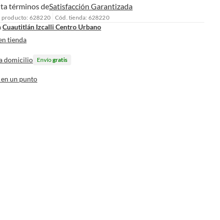
ta términos de
Satisfacción Garantizada
l producto: 628220
Cód. tienda: 628220
n
Cuautitlán Izcalli Centro Urbano
en tienda
a domicilio
Envío
gratis
 en un punto