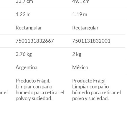
33.7 cm
49.1 cm
1.23 m
1.19 m
Rectangular
Rectangular
7501131832667
7501131832001
3.76 kg
2 kg
Argentina
México
Producto Frágil.
Producto Frágil.
Limpiar con paño
Limpiar con paño
r el
húmedo para retirar el
húmedo para retirar el
polvo y suciedad.
polvo y suciedad.