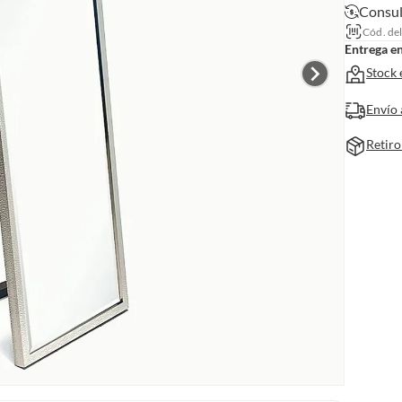
Consul
Cód. de
Entrega e
Stock 
Envío 
Retiro