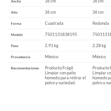
36 cm
36 cm
Ancho
36 cm
36 cm
Alto
Cuadrada
Redonda
Forma
7501131838195
7501131
Modelo
2.91 kg
2.28 kg
Peso
México
México
Procedencia
Producto Frágil.
Producto F
Recomendaciones
Limpiar con paño
Limpiar c
húmedo para retirar el
húmedo par
polvo y suciedad.
polvo y su