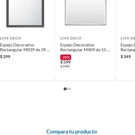
 producto.
1831936
LIVE DECO
LIVE DECO
LIVE D
Espejo Decorativo
Espejo Decorativo
Espejo 
Rectangular M039 de 39 x
Rectangular M409 de 55 x
Rectang
59 cm Negro
70 cm Plata
123 cm
$
299
$
349
-20%
$
599
749
$
o Frágil. Limpiar con paño húmedo para retirar el polvo
dad.
tivo
Compara tu producto