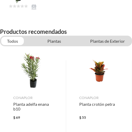
(0)
Productos recomendados
Todos
Plantas
Plantas de Exterior
Plantas, Macetas, Fertilizantes y Semillas
Macetas y Accesorios
Plantas de Interior
CONAPLOR
CONAPLOR
Planta adelfa enana
Planta crotón petra
b10
$
69
$
55