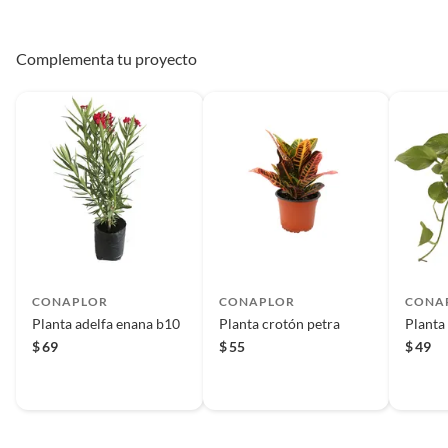
Complementa tu proyecto
CONAPLOR
CONAPLOR
CONA
Planta adelfa enana b10
Planta crotón petra
Planta
$
69
$
55
$
49