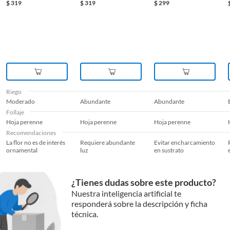
$
319
$
319
$
299
Riego
Moderado
Abundante
Abundante
Follaje
Hoja perenne
Hoja perenne
Hoja perenne
Recomendaciones
La flor no es de interés
Requiere abundante
Evitar encharcamiento
ornamental
luz
en sustrato
¿Tienes dudas sobre este producto?
Nuestra inteligencia artificial te
responderá sobre la descripción y ficha
técnica.