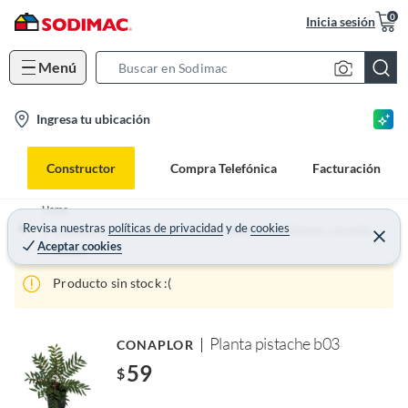
0
Inicia sesión
Menú
S
e
l
Ingresa tu ubicación
a
o
r
c
c
Constructor
Compra Telefónica
Facturación
a
h
t
B
Home
i
Revisa nuestras
políticas de privacidad
y
de
cookies
a
Aire Libre, Jardín y Mascotas - Plantas, Macetas, Fertilizantes y Semillas
Aceptar cookies
o
r
Plantas
n
Producto sin stock :(
-
i
c
Planta pistache b03
CONAPLOR
o
59
$
n