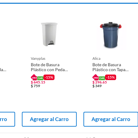
vanyplas
alica
Bote de Basura
Bote de Basura
dal
Plástico con Pedal
Plástico con Tapa
de 44L Blanco
de 65L Azul
-15%
-15%
$
645.15
$
296.65
$
759
$
349
rro
Agregar al Carro
Agregar al Carro