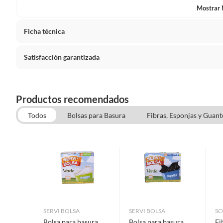
Mostrar
Ficha técnica
Satisfacción garantizada
Alto
62 cm
Cambiar o devolver un producto
Ancho
32 cm
Productos recomendados
Todas las compras que realices en Sodimac están sujetas al 
que, si no te gustó el producto que adquiriste o te diste c
Todos
Bolsas para Basura
Fibras, Esponjas y Guant
Capacidad volumétrica
44 l
proyectos, puedes solicitar la devolución de tu dinero o e
Escobas y Recogedores
naturales, después de haberlo recibido.
Características
Bote de 
Cómo solicitar la devolución
fácil de
Para solicitar una devolución, puedes asistir a cualquiera 
Color
Gris
atención telefónica 800 0622 203.
SERVI BOLSA
SERVI BOLSA
SC
Bolsa para basura
Bolsa para basura
Fi