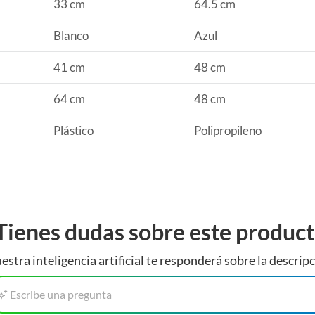
33 cm
64.5 cm
Blanco
Azul
41 cm
48 cm
adquieras bolsas para basura, ya que te ayudarán a
edes considerar adquirir fibras, esponjas y guantes de
64 cm
48 cm
son una excelente opción para almacenar y transportar
 tu hogar.
Plástico
Polipropileno
Tienes dudas sobre este produc
estra inteligencia artificial te responderá sobre la descripc
Escribe una pregunta