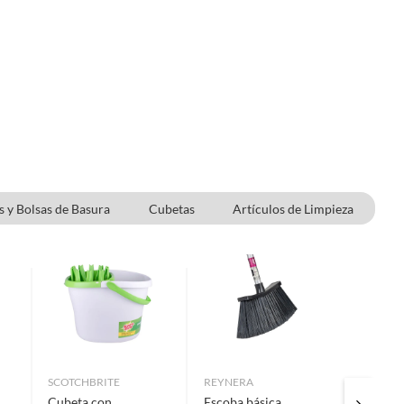
 y Bolsas de Basura
Cubetas
Artículos de Limpieza
Tambos y Contenedores de Basura
SCOTCHBRITE
REYNERA
REYNER
Cubeta con
Escoba básica
Cepillo