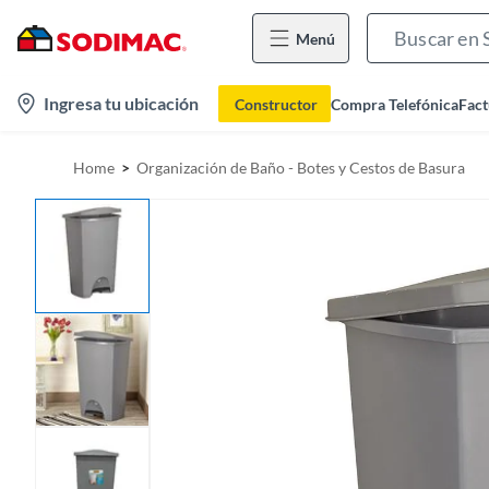
Menú
l
Ingresa tu ubicación
Constructor
Compra Telefónica
Fact
o
c
Home
Organización de Baño - Botes y Cestos de Basura
a
t
i
o
n
-
i
c
o
n