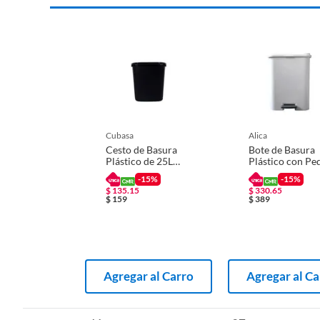
cubasa
alica
Cesto de Basura
Bote de Basura
Plástico de 25L
Plástico con Pe
Negro
de 16L Blanco
-15%
-15%
$
135.15
$
330.65
$
159
$
389
Agregar al Carro
Agregar al Ca