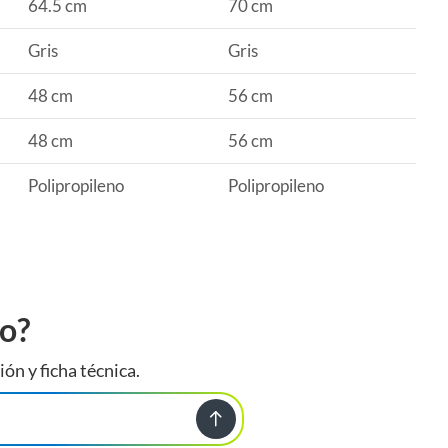
64.5 cm
70 cm
Gris
Gris
48 cm
56 cm
48 cm
56 cm
Polipropileno
Polipropileno
to?
ión y ficha técnica.