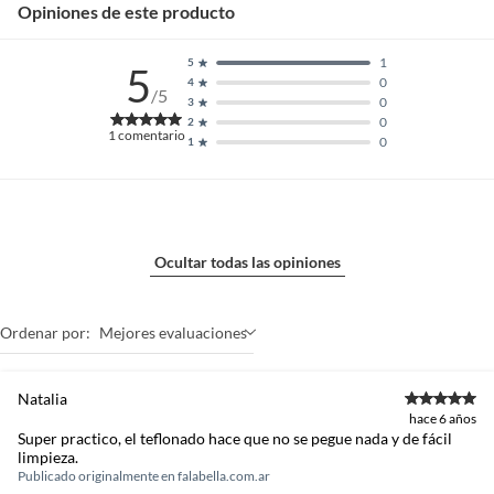
Opiniones de este producto
1
5
5
0
4
/5
0
3
0
2
1
comentario
0
1
Ocultar todas las opiniones
Ordenar por:
Mejores evaluaciones
Natalia
hace 6 años
Super practico, el teflonado hace que no se pegue nada y de fácil
limpieza.
Publicado originalmente en
falabella.com.ar