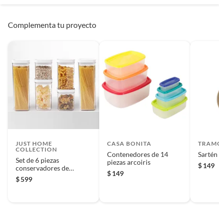
Complementa tu proyecto
JUST HOME
CASA BONITA
TRAM
COLLECTION
Contenedores de 14
Sartén
Set de 6 piezas
piezas arcoiris
$
149
conservadores de
$
149
alimento
$
599