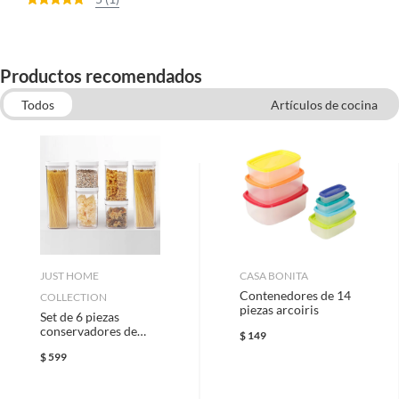
Productos recomendados
Todos
Artículos de cocina
Contenedores para comida
Sartenes
Trapos de Cocina
Cuchillos
Ollas
Baño, Cocina y Limpieza.
Sartenes, Baterías y Ollas
JUST HOME
CASA BONITA
Contenedores de 14
COLLECTION
piezas arcoiris
Set de 6 piezas
conservadores de
$
149
alimento
$
599