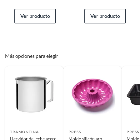
Ver producto
Ver producto
Más opciones para elegir
TRAMONTINA
PRESS
PRESS
Hervidor de leche acero
Molde silicón aro
Molde 