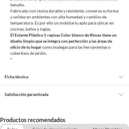
tamaño.
Fabricado con resina durable y resistente, conserva su forma
y solidez en ambientes con alta humedad y cambios de
temperatura. Es por ello un mobiliario apto para ubicar en
cocinas, baños y logias.
El Estante Plástico 5 repisas Color blanco de Rimax tiene un
diseño limpio que se integra con perfección a las áreas de
oficio de tu hogar
como bodegas para las herramientas o
cobertizos de jardín.
"
Ficha técnica
Acabado
Brillante
Satisfacción garantizada
Cambiar o devolver un producto
Alto
190.2 cm
Todas las compras que realices en Sodimac están sujetas al beneficio de
Productos recomendados
Satisfacción garantizada. Esto significa que, si no te gustó el producto
que adquiriste o te diste cuenta de que necesitas otro tipo de producto