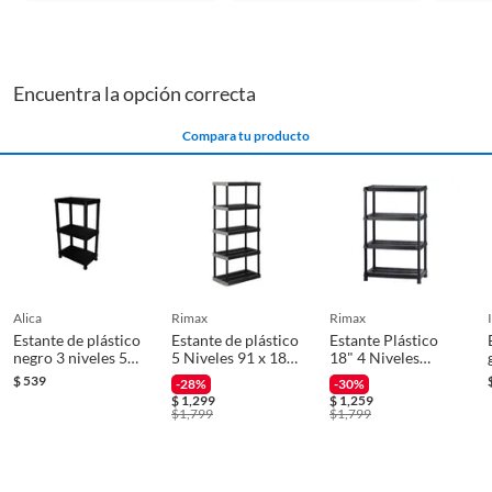
Encuentra la opción correcta
Compara tu producto
alica
rimax
rimax
Estante de plástico
Estante de plástico
Estante Plástico
negro 3 niveles 56
5 Niveles 91 x 186
18" 4 Niveles
x 94.5 x 33.5 cm
x 48 cm
Negro/Gris
$
539
-28%
-30%
$
1,299
$
1,259
$
1,799
$
1,799