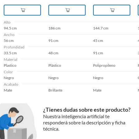
Alto
94.5 cm
186 cm
144.7 cm
Ancho
56 cm
91 cm
45 cm
Profundidad
33.5 cm
48 cm
91 cm
Material
Plastico
Plástico
Polipropileno
Color
Negro
Negro
Negro
Acabado
Mate
Brillante
Mate
¿Tienes dudas sobre este producto?
Nuestra inteligencia artificial te
responderá sobre la descripción y ficha
técnica.