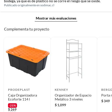
bodega, ya que es de plástico no se corre el riesgo que se oxide.
Publicado originalmente en
sodimac.cl
Mostrar más evaluaciones
Complementa tu proyecto
PRODEPLAST
KENNEY
BERG
Caja Organizadora
Organizador de Espacio
Porta r
Ecoforte 114 l
Metálico 3 niveles
$
349
$
1,099
-21%
$
269