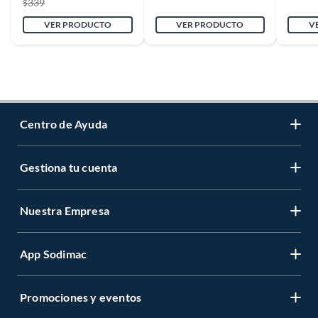
339
$
VER PRODUCTO
VER PRODUCTO
V
Centro de Ayuda
Gestiona tu cuenta
Servicio al Cliente
Garantía de Precios
Nuestra Empresa
Gestiona tu cuenta
Formas de Pago
Registrate
Venta a empresas
App Sodimac
Nuestras tiendas
Cambiar Contraseña
Términos y Condiciones
Código de Etica
Recuperar mi Contraseña
Promociones y eventos
App Store IOS
Aviso de Privacidad
CES