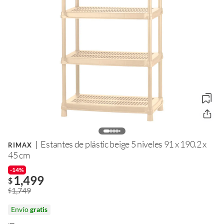
Estantes de plástic beige 5 niveles 91 x 190.2 x
RIMAX
45 cm
-14%
1,499
$
1,749
$
Envío
gratis