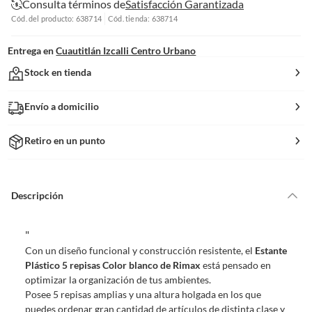
Consulta términos de
Satisfacción Garantizada
Cód. del producto: 638714
Cód. tienda: 638714
Entrega en
Cuautitlán Izcalli Centro Urbano
Stock en tienda
Envío a domicilio
Retiro en un punto
Descripción
"
Con un diseño funcional y construcción resistente, el
Estante
Plástico 5 repisas Color blanco de Rimax
está pensado en
optimizar la organización de tus ambientes.
Posee 5 repisas amplias y una altura holgada en los que
puedes ordenar gran cantidad de artículos de distinta clase y