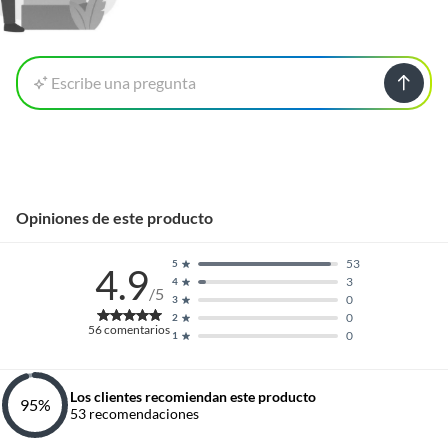
Escribe una pregunta
Opiniones de este producto
53
5
4.9
3
4
/5
0
3
0
2
56
comentarios
0
1
Los clientes recomiendan este producto
95
%
53
recomendaciones