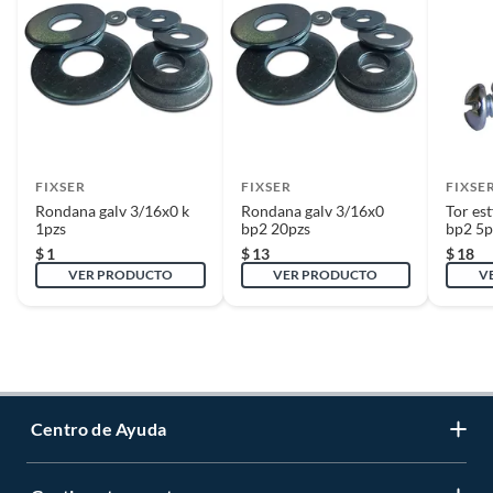
FIXSER
FIXSER
FIXSE
Rondana galv 3/16x0 k
Rondana galv 3/16x0
Tor es
1pzs
bp2 20pzs
bp2 5p
$
1
$
13
$
18
VER PRODUCTO
VER PRODUCTO
V
Centro de Ayuda