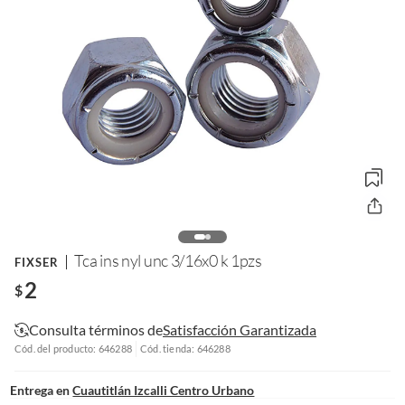
Tca ins nyl unc 3/16x0 k 1pzs
FIXSER
2
$
Consulta términos de
Satisfacción Garantizada
Cód. del producto: 646288
Cód. tienda: 646288
Entrega en
Cuautitlán Izcalli Centro Urbano