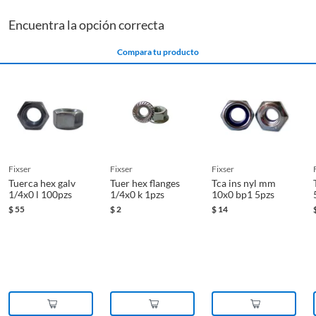
Fijaciones
Encuentra la opción correcta
Para complementar tu compra, te recomendamos explorar
las categorías de fijaciones, como tuercas y rondanas, o
Compara tu producto
tornillos. Las tuercas y rondanas te ayudarán a asegurar tus
proyectos con mayor firmeza, mientras que los tornillos te
permitirán unir diferentes materiales de forma segura y
eficiente.
fixser
fixser
fixser
Tuerca hex galv
Tuer hex flanges
Tca ins nyl mm
1/4x0 l 100pzs
1/4x0 k 1pzs
10x0 bp1 5pzs
$
55
$
2
$
14