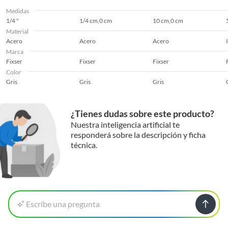
Medidas
1/4 "
1/4 cm,0 cm
10 cm,0 cm
Material
Acero
Acero
Acero
Marca
Fixser
Fixser
Fixser
Color
Gris
Gris
Gris
¿Tienes dudas sobre este producto?
Nuestra inteligencia artificial te
responderá sobre la descripción y ficha
técnica.
Escribe una pregunta