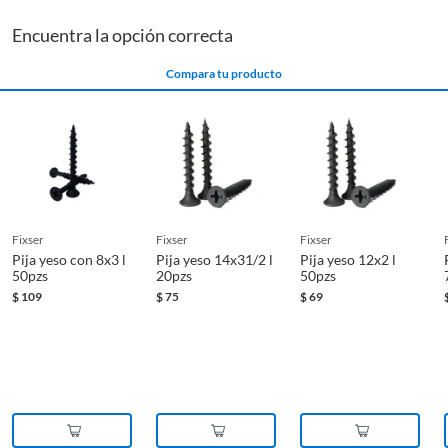
Encuentra la opción correcta
Compara tu producto
fixser
fixser
fixser
Pija yeso con 8x3 l
Pija yeso 14x31/2 l
Pija yeso 12x2 l
50pzs
20pzs
50pzs
$
109
$
75
$
69