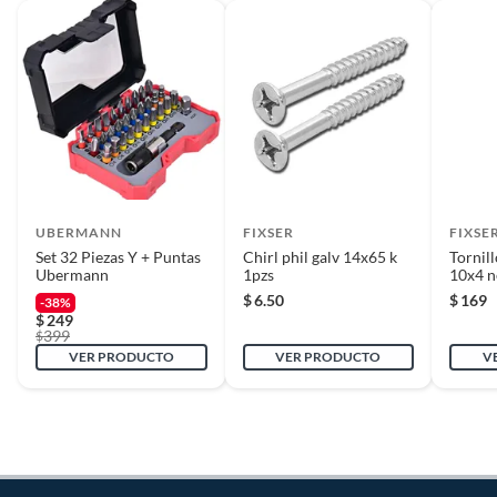
UBERMANN
FIXSER
FIXSE
Set 32 Piezas Y + Puntas
Chirl phil galv 14x65 k
Tornil
Ubermann
1pzs
10x4 n
$
6.50
$
169
-38%
$
249
399
$
VER PRODUCTO
VER PRODUCTO
V