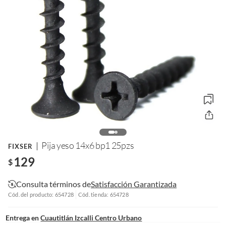
Pija yeso 14x6 bp1 25pzs
FIXSER
129
$
Consulta términos de
Satisfacción Garantizada
Cód. del producto: 654728
Cód. tienda: 654728
Entrega en
Cuautitlán Izcalli Centro Urbano