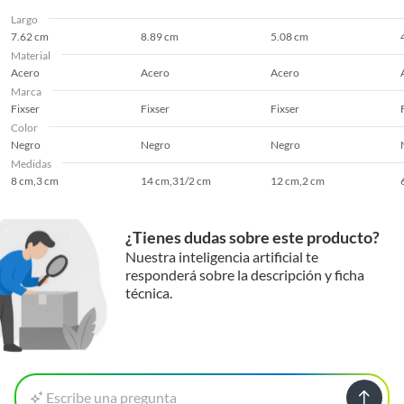
Largo
7.62 cm
8.89 cm
5.08 cm
Material
Acero
Acero
Acero
Marca
Fixser
Fixser
Fixser
Color
Negro
Negro
Negro
Medidas
8 cm,3 cm
14 cm,31/2 cm
12 cm,2 cm
¿Tienes dudas sobre este producto?
Nuestra inteligencia artificial te
responderá sobre la descripción y ficha
técnica.
Escribe una pregunta