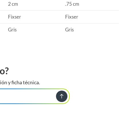
2 cm
.75 cm
Fixser
Fixser
Gris
Gris
to?
ión y ficha técnica.