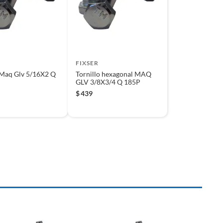
FIXSER
 Maq Glv 5/16X2 Q
Tornillo hexagonal MAQ
GLV 3/8X3/4 Q 185P
$
439