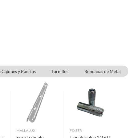
a Cajones y Puertas
Tornillos
Rondanas de Metal
Cercas para jardín
MALLALUX
FIXSER
ra
Espada simple
Taquete golpe 1/4x0 k