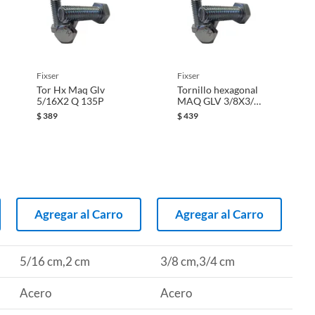
fixser
fixser
Tor Hx Maq Glv
Tornillo hexagonal
5/16X2 Q 135P
MAQ GLV 3/8X3/4
Q 185P
$
389
$
439
Agregar al Carro
Agregar al Carro
5/16 cm,2 cm
3/8 cm,3/4 cm
Acero
Acero