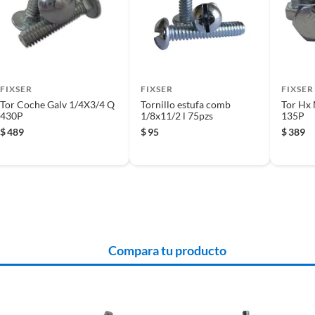
 producto.
FIXSER
FIXSER
FIXSER
Tor Coche Galv 1/4X3/4 Q
Tornillo estufa comb
Tor Hx
430P
1/8x11/2 l 75pzs
135P
$
489
$
95
$
389
Compara tu producto