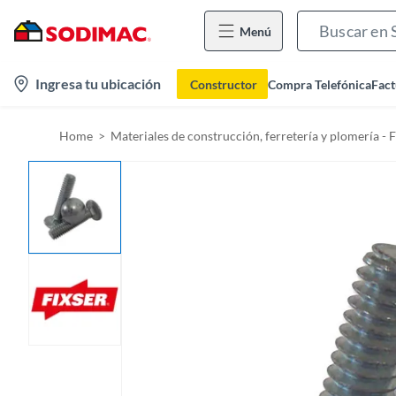
Menú
l
Ingresa tu ubicación
Constructor
Compra Telefónica
Fact
o
c
Home
Materiales de construcción, ferretería y plomería - 
a
t
i
o
n
-
i
c
o
n