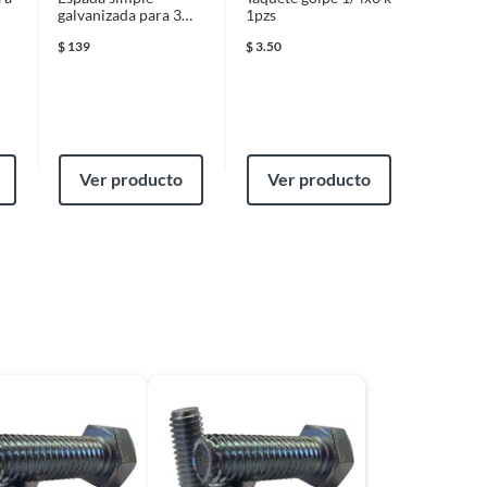
galvanizada para 3
1pzs
hilos 5 pzs
$
139
$
3.50
Ver producto
Ver producto