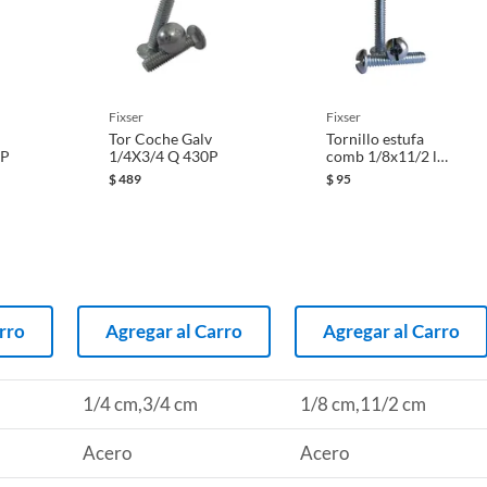
fixser
fixser
Tor Coche Galv
Tornillo estufa
0P
1/4X3/4 Q 430P
comb 1/8x11/2 l
75pzs
$
489
$
95
rro
Agregar al Carro
Agregar al Carro
1/4 cm,3/4 cm
1/8 cm,11/2 cm
Acero
Acero