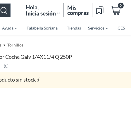
0
Hola
,
Mis
compras
Inicia sesión
Ayuda
Falabella Soriana
Tiendas
Servicios
CES
s
Tornillos
or Coche Galv 1/4X11/4 Q 250P
(0)
oducto sin stock :(