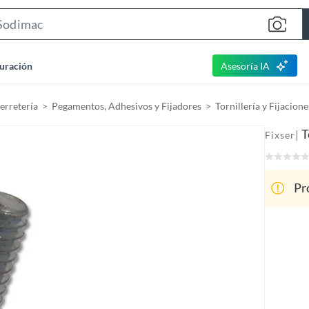
S
e
a
uración
Asesoría IA
r
c
Ferretería
Pegamentos, Adhesivos y Fijadores
Tornillería y Fijacione
h
B
T
|
Fixser
a
r
Pr