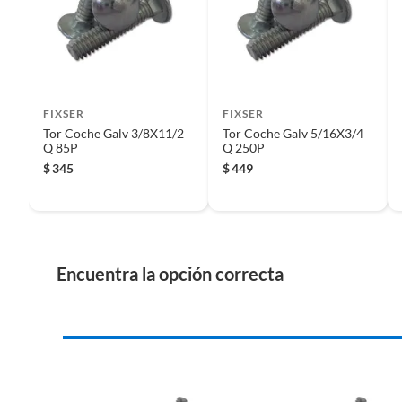
Iniciaremos el reembolso de tu dinero cuando recibamos el
FIXSER
FIXSER
Tor Coche Galv 3/8X11/2
Tor Coche Galv 5/16X3/4
Q 85P
Q 250P
$
345
$
449
Encuentra la opción correcta