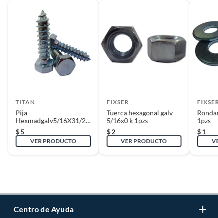
TITAN
FIXSER
FIXSE
Pija
Tuerca hexagonal galv
Rondan
Hexmadgalv5/16X31/2
5/16x0 k 1pzs
1pzs
K 1P
$
5
$
2
$
1
VER PRODUCTO
VER PRODUCTO
V
Centro de Ayuda