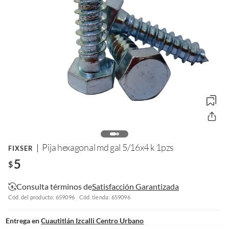
Pija hexagonal md gal 5/16x4 k 1pzs
FIXSER
5
$
Consulta términos de
Satisfacción Garantizada
Cód. del producto: 659096
Cód. tienda: 659096
Entrega en
Cuautitlán Izcalli Centro Urbano