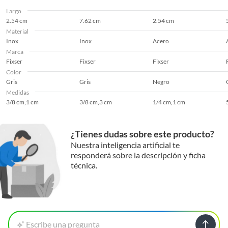
Largo
2.54 cm
7.62 cm
2.54 cm
Material
Inox
Inox
Acero
Marca
Fixser
Fixser
Fixser
Color
Gris
Gris
Negro
Medidas
3/8 cm,1 cm
3/8 cm,3 cm
1/4 cm,1 cm
¿Tienes dudas sobre este producto?
Nuestra inteligencia artificial te
responderá sobre la descripción y ficha
técnica.
Escribe una pregunta