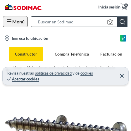
0
Inicia sesión
Menú
S
e
l
Ingresa tu ubicación
a
o
r
c
c
Constructor
Compra Telefónica
Facturación
a
h
t
B
Home
Materiales de construcción, ferretería y plomería - Ferretería
i
Revisa nuestras
políticas de privacidad
y
de
cookies
a
Pegamentos, Adhesivos y Fijadores
Aceptar cookies
o
r
n
-
i
c
o
n