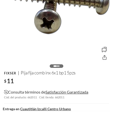
Pija fija comb inx 6x1 bp1 5pzs
FIXSER
11
$
Consulta términos de
Satisfacción Garantizada
Cód. del producto: 662011
Cód. tienda: 662011
Entrega en
Cuautitlán Izcalli Centro Urbano