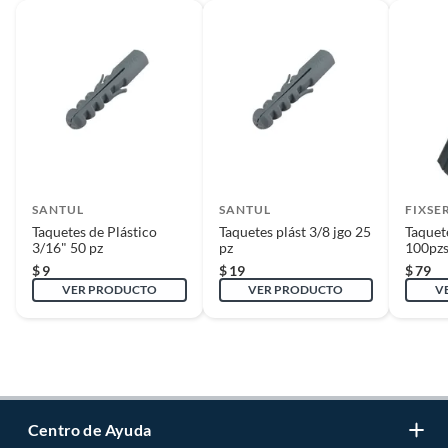
SANTUL
SANTUL
FIXSE
Taquetes de Plástico
Taquetes plást 3/8 jgo 25
Taquete
3/16" 50 pz
pz
100pz
$
9
$
19
$
79
VER PRODUCTO
VER PRODUCTO
V
Centro de Ayuda