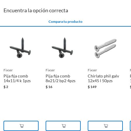
Encuentra la opción correcta
Compara tu producto
fixser
fixser
fixser
Pija fija comb
Pija fija comb
Chirlato phil galv
14x11/4 k 1pzs
8x21/2 bp2 4pzs
12x45 l 50pzs
$
2
$
16
$
149