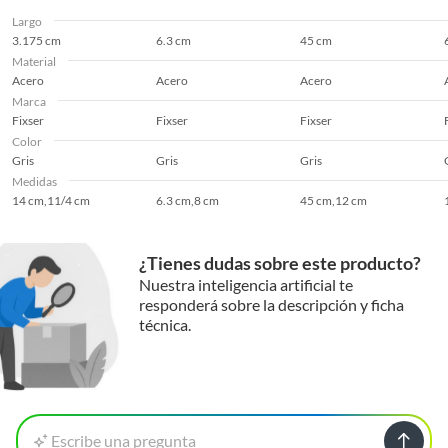
Largo
3.175 cm
6.3 cm
45 cm
Material
Acero
Acero
Acero
Marca
Fixser
Fixser
Fixser
Color
Gris
Gris
Gris
Medidas
14 cm,11/4 cm
6.3 cm,8 cm
45 cm,12 cm
¿Tienes dudas sobre este producto?
Nuestra inteligencia artificial te
responderá sobre la descripción y ficha
técnica.
Escribe una pregunta