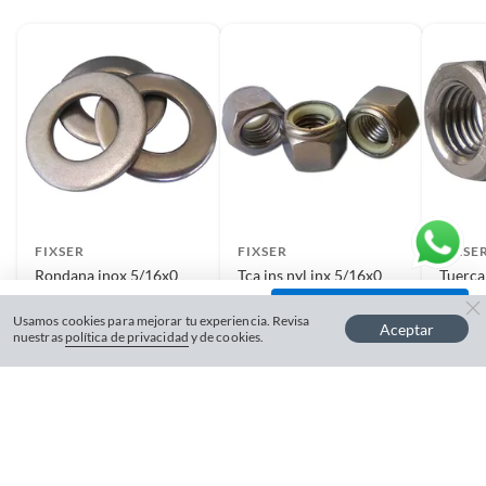
FIXSER
FIXSER
FIXSE
Rondana inox 5/16x0
Tca ins nyl inx 5/16x0
Tuerca
bp1 5pzs
bp1 5pzs
bp1 5p
−
+
$
9
$
16
$
27
Usamos cookies para mejorar tu experiencia. Revisa
Aceptar
nuestras
política de privacidad
y de cookies.
VER PRODUCTO
VER PRODUCTO
V
Máximo 7 unidades.