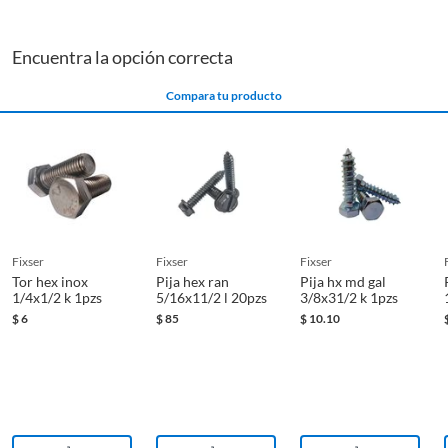
Encuentra la opción correcta
Compara tu producto
fixser
fixser
fixser
Tor hex inox
Pija hex ran
Pija hx md gal
1/4x1/2 k 1pzs
5/16x11/2 l 20pzs
3/8x31/2 k 1pzs
$
6
$
85
$
10.10