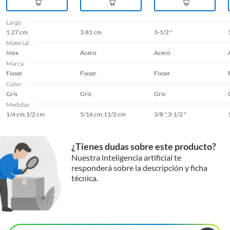
Largo
1.27 cm
3.81 cm
3-1/2 "
Material
Inox
Acero
Acero
Marca
Fixser
Fixser
Fixser
Color
Gris
Gris
Gris
Medidas
1/4 cm,1/2 cm
5/16 cm,11/2 cm
3/8 ",3-1/2 "
¿Tienes dudas sobre este producto?
Nuestra inteligencia artificial te
responderá sobre la descripción y ficha
técnica.