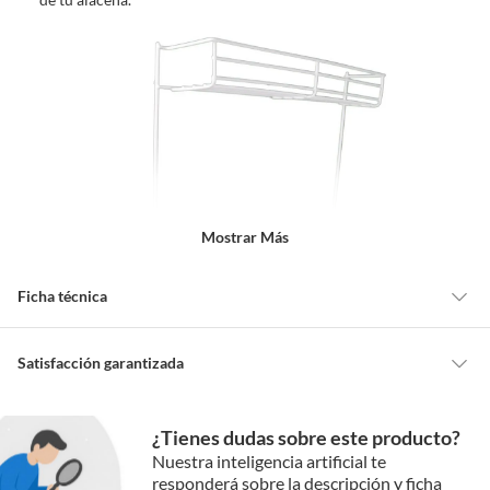
Mostrar Más
Ficha técnica
Alto
58 cm
Satisfacción garantizada
Cambiar o devolver un producto
Ancho
46 cm
¿Tienes dudas sobre este producto?
Todas las compras que realices en Sodimac están sujetas al beneficio de
Nuestra inteligencia artificial te
Satisfacción garantizada. Esto significa que, si no te gustó el producto
responderá sobre la descripción y ficha