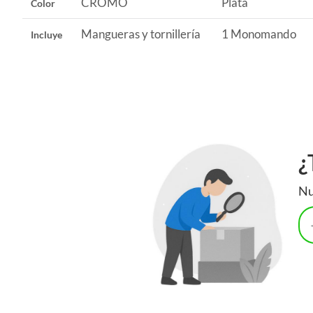
CROMO
Plata
Color
de tu lavamanos. También puedes encontrar lavabos y ovaline
creando un ambiente armónico y funcional en tu baño.
Mangueras y tornillería
1 Monomando
Incluye
¿
Nu