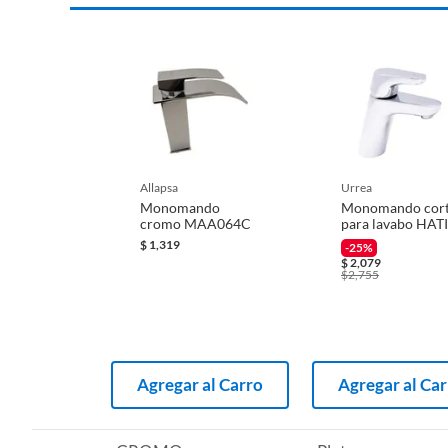
Tipo fijación
No apli
Uso del grifo
Lavama
allapsa
urrea
Monomando
Monomando cor
cromo MAA064C
para lavabo HAT
$
1,319
-25%
$
2,079
$
2,755
Agregar al Carro
Agregar al Ca
Complementa tu
Monomando gri
Para complementar tu proyecto, considera nuestros sifones 