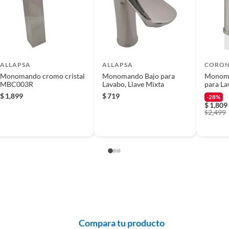
 producto.
rantiza durabilidad y un funcionamiento suave. Su
isticada, mientras que su boquilla fija y mecanismo de
práctica y confiable. Diseñado para lavamanos, su
 incluidas para que disfrutes de tu nueva grifería sin
noxidable
ALLAPSA
ALLAPSA
CORO
Monomando cromo cristal
Monomando Bajo para
Monoma
MBC003R
Lavabo, Llave Mixta
para La
$
1,899
$
719
-28%
$
1,809
2,499
$
d(es)
ando
E
Compara tu producto