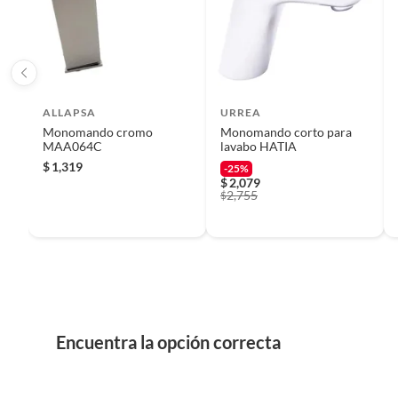
Iniciaremos el reembolso de tu dinero cuando recibamos el
Este monomando cuenta con un cartucho cerámico que ga
acabado mate en color gris le confiere una apariencia sof
Marca
Allapsa
accionamiento manual aseguran una experiencia de uso 
instalación es sencilla y viene con mangueras y tornillería
complicaciones.
Material
Acero I
ALLAPSA
URREA
Monomando cromo
Monomando corto para
MAA064C
lavabo HATIA
Mecanismo de accionamiento
Manual
$
1,319
-25%
$
2,079
2,755
$
Número de llaves
1 unida
Tipo de grifo
Monom
Tipo de hilo conexión
HE - H
Encuentra la opción correcta
Tipo de manija
Lever