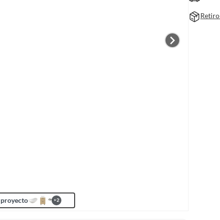
Retiro
 proyecto
+
2