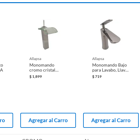
ca
nos
allapsa
allapsa
to
Monomando
Monomando Bajo
IA
cromo cristal
para Lavabo, Llave
MBC003R
Mixta
$
1,899
$
719
rro
Agregar al Carro
Agregar al Carro
s MAA065G
y desagües, esenciales para el correcto funcionamiento