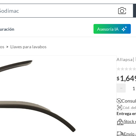
S
e
a
uración
Asesoría IA
r
c
ños
Llaves para lavabos
h
B
|
Allapsa
a
r
1,64
$
−
Consul
Cód. de
Entrega e
Stock 
Envío 