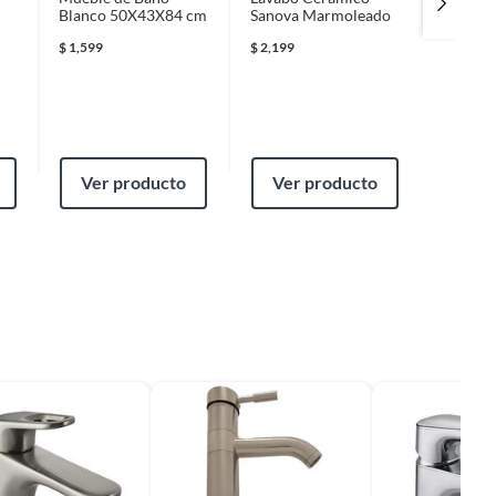
Blanco 50X43X84 cm
Sanova Marmoleado
cónicos
p/mezcl
$
1,599
$
2,199
$
49
Ver producto
Ver producto
Ver