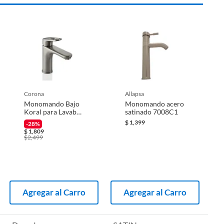
corona
allapsa
Monomando Bajo
Monomando acero
Koral para Lavabo
satinado 7008C1
Color Níquel
$
1,399
-28%
$
1,809
$
2,499
Agregar al Carro
Agregar al Carro