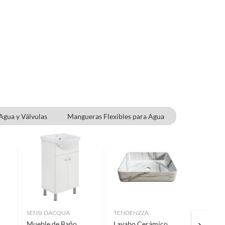
Agua y Válvulas
Mangueras Flexibles para Agua
SENSI DACQUA
TENDENZZA
PIDSA
Mueble de Baño
Lavabo Cerámico
Empaqu