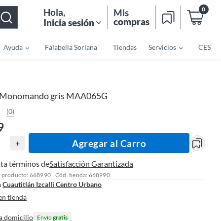
0
Hola
,
Mis
compras
Inicia sesión
Ayuda
Falabella Soriana
Tiendas
Servicios
CES
Monomando gris MAA065G
(0)
9
Agregar al Carro
+
ta términos de
Satisfacción Garantizada
l producto: 668990
Cód. tienda: 668990
n
Cuautitlán Izcalli Centro Urbano
en tienda
a domicilio
Envío
gratis