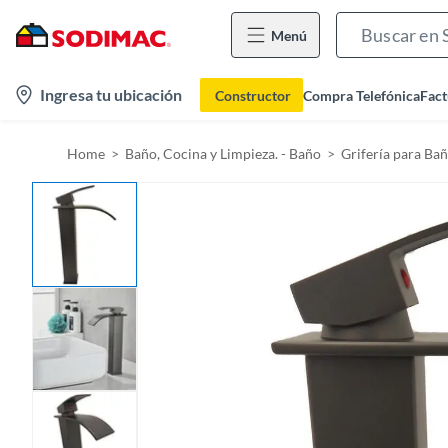
Menú
l
Ingresa tu ubicación
Constructor
Compra Telefónica
Fact
o
c
Home
Baño, Cocina y Limpieza. - Baño
Grifería para Ba
a
t
i
o
n
-
i
c
o
n