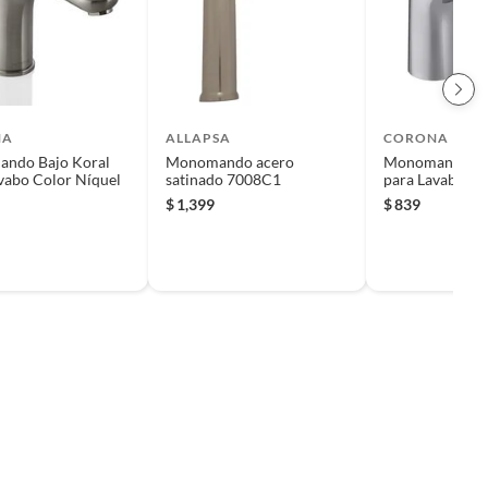
NA
ALLAPSA
CORONA
ndo Bajo Koral
Monomando acero
Monomando Ba
vabo Color Níquel
satinado 7008C1
para Lavabo C
$
1,399
$
839