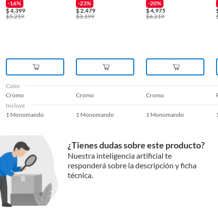
-16%
-23%
-20%
$
4,399
$
2,479
$
4,975
$
5,219
$
3,199
$
6,219
Color
Cromo
Cromo
Cromo
Incluye
1 Monomando
1 Monomando
1 Monomando
¿Tienes dudas sobre este producto?
Nuestra inteligencia artificial te
responderá sobre la descripción y ficha
técnica.