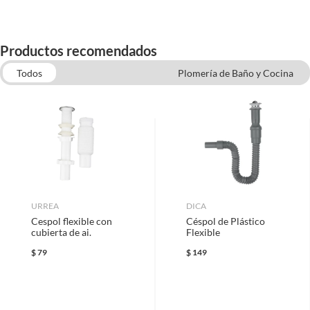
Productos recomendados
Todos
Plomería de Baño y Cocina
Muebles para baño
Inodoros
Lavamanos para baños
Teflones y Sellos
Llaves para Agua y Válvulas
Regaderas y Accesorios
Mezcladoras para fregaderos
URREA
DICA
Cespol flexible con
Céspol de Plástico
cubierta de ai.
Flexible
$
79
$
149