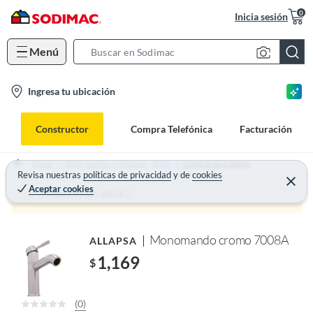
0
Inicia sesión
Menú
S
e
l
Ingresa tu ubicación
a
o
r
c
c
Constructor
Compra Telefónica
Facturación
a
h
t
B
Home
Baño, Cocina y Limpieza. - Baño
Grifería para Baños
i
Revisa nuestras
políticas de privacidad
y
de
cookies
a
Aceptar cookies
o
r
Producto sin stock :(
n
-
Monomando cromo 7008A
ALLAPSA
i
c
1,169
$
o
n
(0)