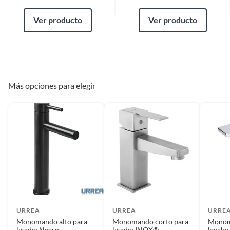
Ver producto
Ver producto
Más opciones para elegir
URREA
URREA
URRE
Monomando alto para
Monomando corto para
Monom
lavabo Negro
lavabo INOX®
lavabo