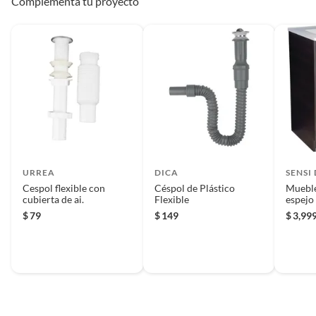
Complementa tu proyecto
URREA
DICA
SENSI
Cespol flexible con
Céspol de Plástico
Mueble
cubierta de ai.
Flexible
espejo
$
79
$
149
$
3,99