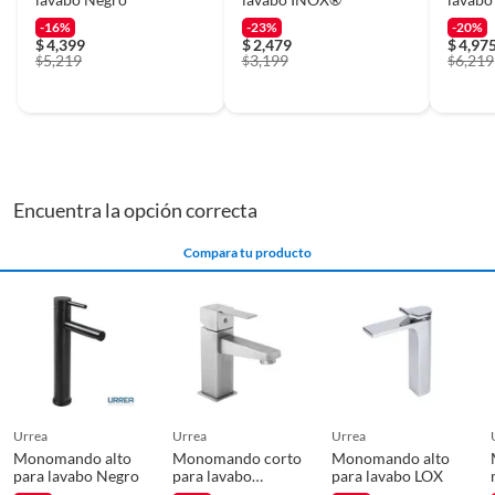
-16%
-23%
-20%
$
4,399
$
2,479
$
4,97
5,219
3,199
6,219
$
$
$
Encuentra la opción correcta
Compara tu producto
urrea
urrea
urrea
Monomando alto
Monomando corto
Monomando alto
para lavabo Negro
para lavabo
para lavabo LOX
INOX®