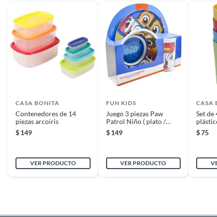
CASA BONITA
FUN KIDS
CASA 
Contenedores de 14
Juego 3 piezas Paw
Set de 
piezas arcoiris
Patrol Niño ( plato /
plásti
tazón /vaso )
$
149
$
149
$
75
VER PRODUCTO
VER PRODUCTO
V