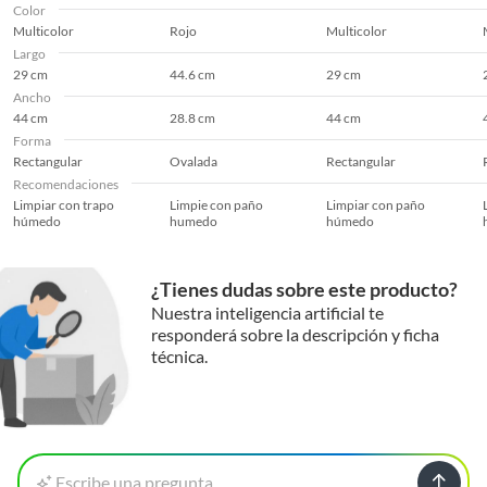
Color
Multicolor
Rojo
Multicolor
Largo
29 cm
44.6 cm
29 cm
Ancho
44 cm
28.8 cm
44 cm
Forma
Rectangular
Ovalada
Rectangular
Recomendaciones
Limpiar con trapo
Limpie con paño
Limpiar con paño
húmedo
humedo
húmedo
¿Tienes dudas sobre este producto?
Nuestra inteligencia artificial te
responderá sobre la descripción y ficha
técnica.
Escribe una pregunta