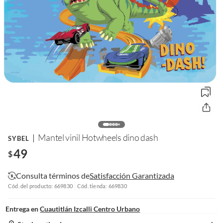
Mantel vinil Hotwheels dino dash
SYBEL
49
$
Consulta términos de
Satisfacción Garantizada
Cód. del producto: 669830
Cód. tienda: 669830
Entrega en
Cuautitlán Izcalli Centro Urbano