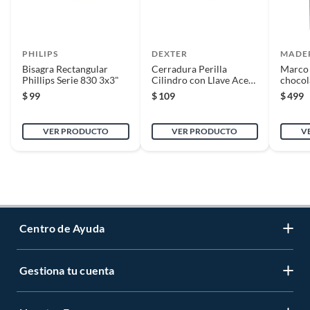
PHILIPS
DEXTER
MADE
Bisagra Rectangular
Cerradura Perilla
Marco 
Phillips Serie 830 3x3"
Cilindro con Llave Acero
chocol
Inox. B. Pack
$
99
$
109
$
499
VER PRODUCTO
VER PRODUCTO
V
Centro de Ayuda
Gestiona tu cuenta
Servicio al Cliente
Garantía de Precios