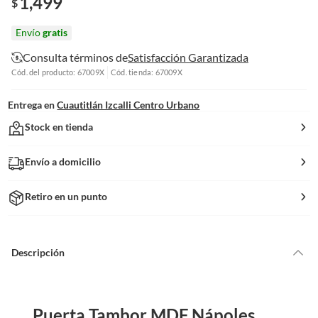
1,499
$
Envío
gratis
Consulta términos de
Satisfacción Garantizada
Cód. del producto: 67009X
Cód. tienda: 67009X
Entrega en
Cuautitlán Izcalli Centro Urbano
Stock en tienda
Envío a domicilio
Retiro en un punto
Descripción
Puerta Tambor MDF Nápoles