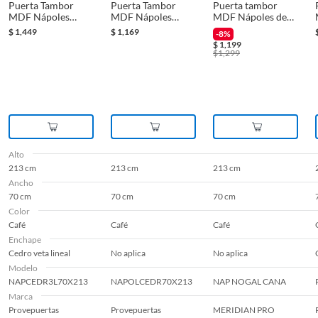
Puerta Tambor
Puerta Tambor
Puerta tambor
MDF Nápoles
MDF Nápoles
MDF Nápoles de
Cedro 3 Líneas
Cedro con Veta 70
70 x 213 cm Nogal
$
1,449
$
1,169
-8%
Rauteada 70 x 213
x 213 cm
$
1,199
cm
$
1,299
Alto
213 cm
213 cm
213 cm
Ancho
70 cm
70 cm
70 cm
Color
Café
Café
Café
Enchape
Cedro veta lineal
No aplica
No aplica
Modelo
NAPCEDR3L70X213
NAPOLCEDR70X213
NAP NOGAL CANA
Marca
Provepuertas
Provepuertas
MERIDIAN PRO