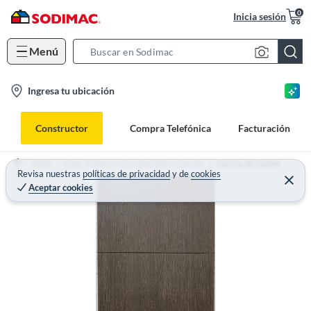
0
Inicia sesión
Menú
S
e
l
Ingresa tu ubicación
a
o
r
c
c
Constructor
Compra Telefónica
Facturación
a
h
t
B
Home
Pisos, Pinturas y Terminaciones - Puertas
Puertas de Tambor
i
Revisa nuestras
políticas de privacidad
y
de
cookies
a
Aceptar cookies
o
r
n
-
i
c
o
n