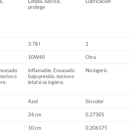
a,
Limpia, lubrica,
Lubricación
protege
3.78 l
1
10W40
Otra
Envasado
Inflamable. Envasado
No ingerir.
nocivo o
bajo presión, nocivo o
ere.
letal si se ingiere.
Azul
Sin color
24 cm
0.27305
10 cm
0.206375