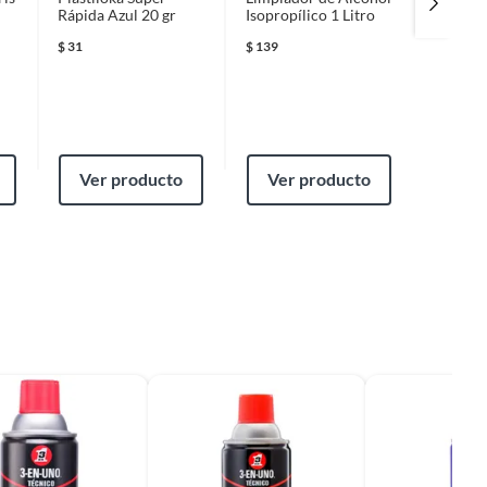
Rápida Azul 20 gr
Isopropílico 1 Litro
$
31
$
139
$
159
Ver producto
Ver producto
Ver