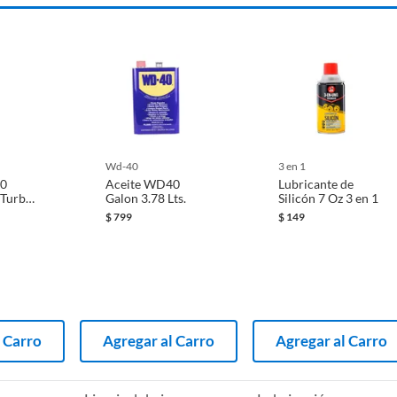
wd-40
3 en 1
40
Aceite WD40
Lubricante de
 Turbo
Galon 3.78 Lts.
Silicón 7 Oz 3 en 1
$
799
$
149
 Carro
Agregar al Carro
Agregar al Carro