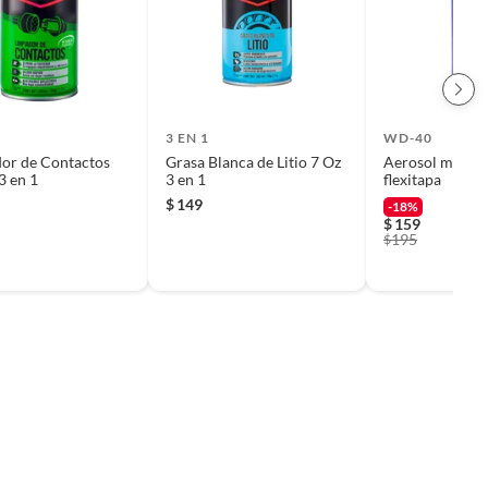
3 EN 1
WD-40
or de Contactos
Grasa Blanca de Litio 7 Oz
Aerosol multiu
3 en 1
3 en 1
flexitapa
$
149
-18%
$
159
195
$