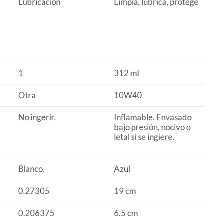
Lubricación
Limpia, lubrica, protege
1
312 ml
Otra
10W40
No ingerir.
Inflamable. Envasado
bajo presión, nocivo o
letal si se ingiere.
Blanco.
Azul
0.27305
19 cm
0.206375
6.5 cm