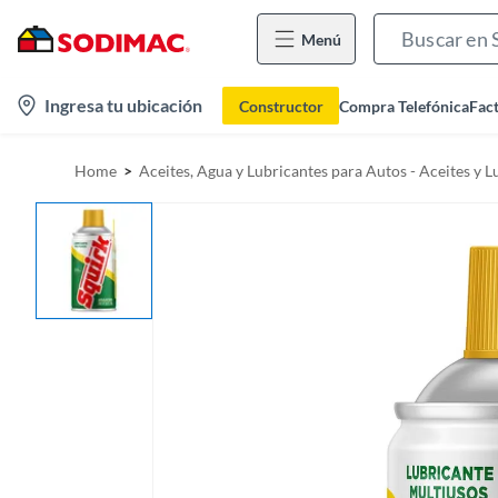
Menú
l
Ingresa tu ubicación
Constructor
Compra Telefónica
Fac
o
c
Home
Aceites, Agua y Lubricantes para Autos - Aceites y 
a
t
i
o
n
-
i
c
o
n