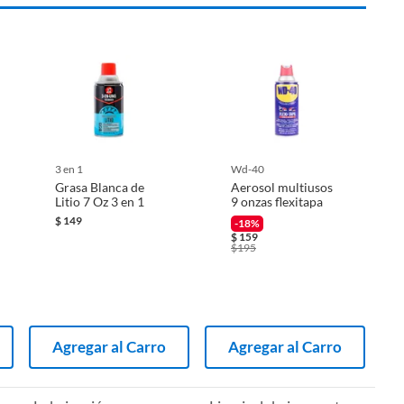
3 en 1
wd-40
Grasa Blanca de
Aerosol multiusos
Litio 7 Oz 3 en 1
9 onzas flexitapa
$
149
-18%
$
159
$
195
Agregar al Carro
Agregar al Carro