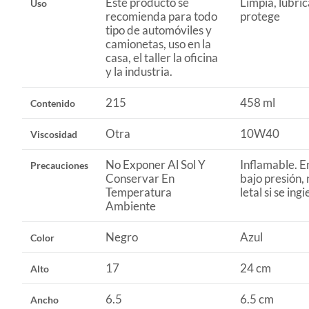
Este producto se
Limpia, lubric
Uso
recomienda para todo
protege
tipo de automóviles y
camionetas, uso en la
casa, el taller la oficina
y la industria.
215
458 ml
Contenido
Otra
10W40
Viscosidad
No Exponer Al Sol Y
Inflamable. 
Precauciones
Conservar En
bajo presión, 
Temperatura
letal si se ingi
Ambiente
Negro
Azul
Color
17
24 cm
Alto
6.5
6.5 cm
Ancho