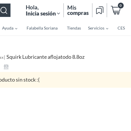
0
Hola
,
Mis
compras
Inicia sesión
Ayuda
Falabella Soriana
Tiendas
Servicios
CES
Squirk Lubricante aflojatodo 8.8oz
|
ax
(0)
oducto sin stock :(