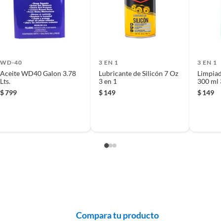
 producto.
WD-40
3 EN 1
3 EN 1
Aceite WD40 Galon 3.78
Lubricante de Silicón 7 Oz
Limpiad
Lts.
3 en 1
300 ml 
$
799
$
149
$
149
Compara tu producto