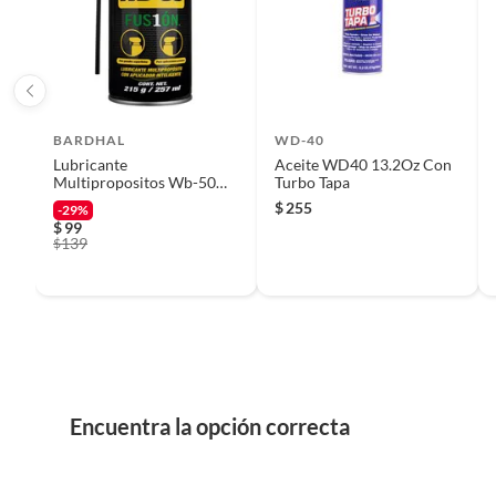
Iniciaremos el reembolso de tu dinero cuando recibamos el
BARDHAL
WD-40
Lubricante
Aceite WD40 13.2Oz Con
Multipropositos Wb-50
Turbo Tapa
Fusión 215 Gramos
$
255
-29%
Bardahl
$
99
139
$
Encuentra la opción correcta