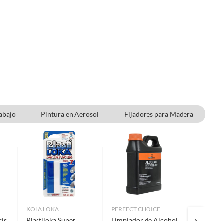
abajo
Pintura en Aerosol
Fijadores para Madera
KOLA LOKA
PERFECT CHOICE
SONAX
ris
Plastiloka Super
Limpiador de Alcohol
Shampo