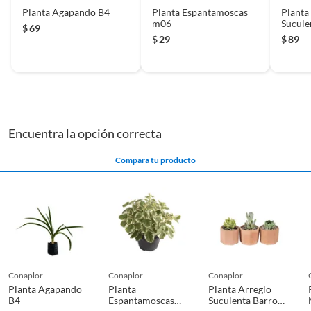
Planta Agapando B4
Planta Espantamoscas
Planta
m06
Sucule
$
69
Hexag
$
29
$
89
Encuentra la opción correcta
Compara tu producto
conaplor
conaplor
conaplor
Planta Agapando
Planta
Planta Arreglo
B4
Espantamoscas
Suculenta Barro