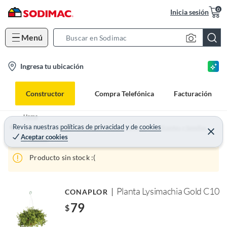
0
Inicia sesión
Menú
S
e
l
Ingresa tu ubicación
a
o
r
c
c
Constructor
Compra Telefónica
Facturación
a
h
t
B
Home
i
Revisa nuestras
políticas de privacidad
y
de
cookies
a
Aire Libre, Jardín y Mascotas - Plantas, Macetas, Fertilizantes y Semillas
Aceptar cookies
o
r
Plantas
n
Producto sin stock :(
-
i
c
Planta Lysimachia Gold C10
CONAPLOR
o
79
$
n