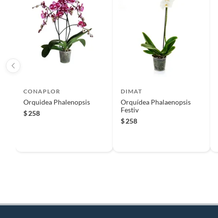
CONAPLOR
DIMAT
Orquidea Phalenopsis
Orquídea Phalaenopsis
Festiv
$
258
$
258
Complementa tu compra con plantas