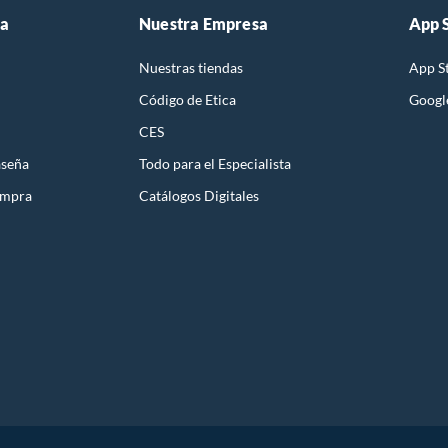
ieras plantas de interior. Puedes elegir entre plantas
ta
Nuestra Empresa
App 
thos. Estas plantas te ayudarán a crear un ambiente más
 perfecta para cada planta!
Nuestras tiendas
App S
Código de Etica
Googl
CES
aseña
Todo para el Especialista
ompra
Catálogos Digitales