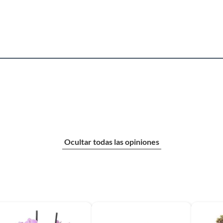
 producto.
e alta calidad, lo que la hace resistente y duradera. Su
ra una variedad de plantas. Además, su diseño vintage
ier estilo de decoración. La maceta no es autorregante,
Ocultar todas las opiniones