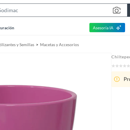
S
e
a
turación
Asesoría IA
r
c
ilizantes y Semillas
Macetas y Accesorios
h
B
Chiltepe
a
r
Pr