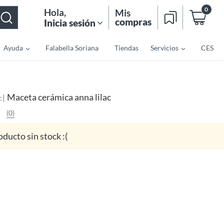
0
Hola
,
Mis
compras
Inicia sesión
Ayuda
Falabella Soriana
Tiendas
Servicios
CES
Maceta cerámica anna lilac
|
c
(0)
oducto sin stock :(