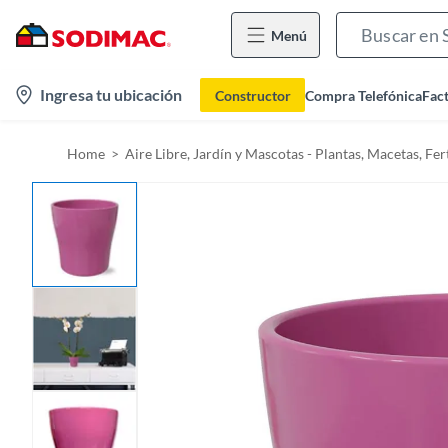
Menú
l
Ingresa tu ubicación
Constructor
Compra Telefónica
Fac
o
c
Home
Aire Libre, Jardín y Mascotas - Plantas, Macetas, Fert
a
t
i
o
n
-
i
c
o
n