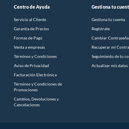
Para completar tu compra, te recomendamos que también adqu
Centro de Ayuda
Gestiona tu cuen
con flor, como las orquídeas, o plantas sin flor, como el po
fresco y natural en tu hogar. ¡No te olvides de elegir la maceta
Servicio al Cliente
Gestiona tu cuenta
Garantía de Precios
Registrate
Formas de Pago
Cambiar Contraseña
Venta a empresas
Recuperar mi Contr
Términos y Condiciones
Seguimiento de tu c
Aviso de Privacidad
Actualizar mis datos
Facturación Electrónica
Términos y Condiciones de
Promociones
Cambios, Devoluciones y
Cancelaciones