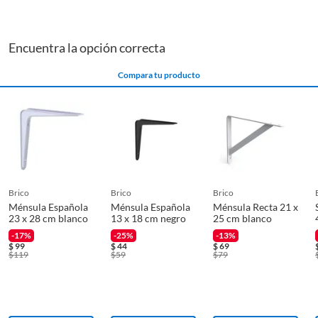
pernos y taquetes de anclaje en la sección de tarugos,
soportado
taquetes y tacos, para asegurar tus repisas a la pared. ¡No
olvides visitar la sección de fijaciones para madera para
Encuentra la opción correcta
encontrar los tornillos adecuados para tu proyecto!
Procedencia
México
Compara tu producto
Profundidad
20 cm
Requiere armado
Si
Tipo de mueble
Muebles auxiliares de cocina y
brico
brico
brico
logia
Ménsula Española
Ménsula Española
Ménsula Recta 21 x
23 x 28 cm blanco
13 x 18 cm negro
25 cm blanco
-17%
-25%
-13%
$
99
$
44
$
69
$
119
$
59
$
79