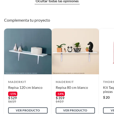
Ocultar todas las opiniones
Complementa tu proyecto
MADERKIT
MADERKIT
THOR
Repisa 120 cm blanco
Repisa 80 cm blanco
Kit Taq
piezas
-15%
-14%
$
20
$
529
$
359
619
419
$
$
VER PRODUCTO
VER PRODUCTO
V