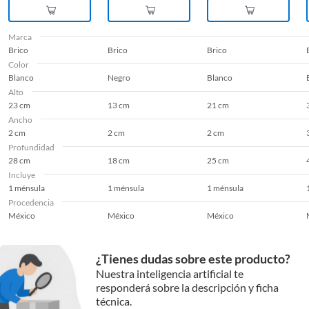
Marca
Brico
Brico
Brico
Color
Blanco
Negro
Blanco
Alto
23 cm
13 cm
21 cm
Ancho
2 cm
2 cm
2 cm
Profundidad
28 cm
18 cm
25 cm
Incluye
1 ménsula
1 ménsula
1 ménsula
Procedencia
México
México
México
¿Tienes dudas sobre este producto?
Nuestra inteligencia artificial te
responderá sobre la descripción y ficha
técnica.