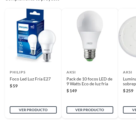
PHILIPS
AKSI
AKSI
Foco Led Luz Fría E27
Pack de 10 focos LED de
Lumin
9 Watts Eco de luz fría
sobre
$
59
6500K
$
149
$
259
VER PRODUCTO
VER PRODUCTO
V