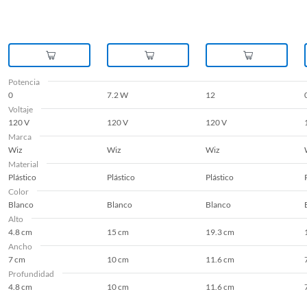
Potencia
0
7.2 W
12
Voltaje
120 V
120 V
120 V
Marca
Wiz
Wiz
Wiz
Material
Plástico
Plástico
Plástico
Color
Blanco
Blanco
Blanco
Alto
4.8 cm
15 cm
19.3 cm
Ancho
7 cm
10 cm
11.6 cm
Profundidad
4.8 cm
10 cm
11.6 cm