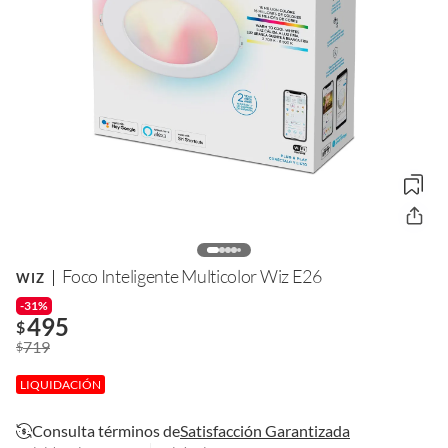
Foco Inteligente Multicolor Wiz E26
WIZ
-31%
495
$
719
$
LIQUIDACIÓN
Consulta términos de
Satisfacción Garantizada