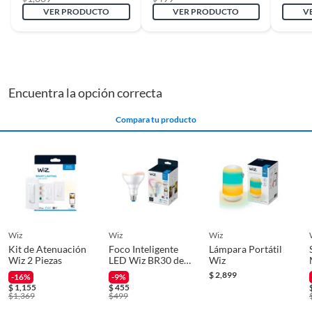
VER PRODUCTO
VER PRODUCTO
V
Profundidad
18.8 cm
Rosca de la ampolleta
E26
Encuentra la opción correcta
Compara tu producto
Tecnología ampolleta
Led
Temperatura de color
2700 K
Vida útil
25000 h
wiz
wiz
wiz
Kit de Atenuación
Foco Inteligente
Lámpara Portátil
Wiz 2 Piezas
LED Wiz BR30 de
Wiz
Voltaje
120 V
luz multicolor
$
2,899
-16%
-9%
$
1,155
$
455
$
1,369
$
499