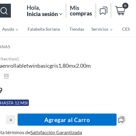
0
Hola
,
Mis
compras
Inicia sesión
Ayuda
Falabella Soriana
Tiendas
Servicios
CES
IANAS
|
llection
aenrollabletwinbasicgris1.80mx2.00m
(0)
9
 HASTA 12 MSI
Agregar al Carro
+
ta términos de
Satisfacción Garantizada