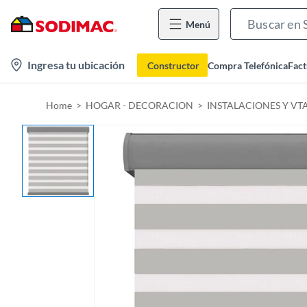
Menú
l
Ingresa tu ubicación
Constructor
Compra Telefónica
Fact
o
c
Home
HOGAR - DECORACION
INSTALACIONES Y VT
a
t
i
o
n
-
i
c
o
n