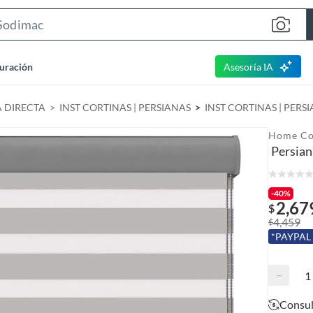
S
e
a
uración
Asesoría IA
r
c
A DIRECTA
INST CORTINAS | PERSIANAS
INST CORTINAS | PERS
h
B
Home Co
a
Persian
r
-40%
2,67
$
4,459
$
*PAYPAL
−
Consul