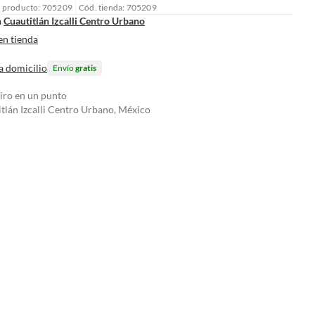
l producto: 705209
Cód. tienda: 705209
n
Cuautitlán Izcalli Centro Urbano
en tienda
a domicilio
Envío
gratis
tiro en un punto
tlán Izcalli Centro Urbano, México