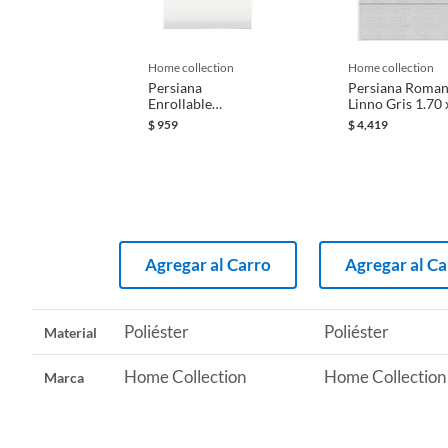
Iniciaremos el reembolso de tu dinero cuando recibamos el
Material
Poliést
home collection
home collection
Persiana
Persiana Roma
Enrollable
Linno Gris 1.70 
Recomendaciones
Limpiar
Blackout Soft Eco
M
$
959
$
4,419
Blanco 1 x 1m
Agregar al Carro
Agregar al Ca
Poliéster
Poliéster
Material
Home Collection
Home Collection
Marca