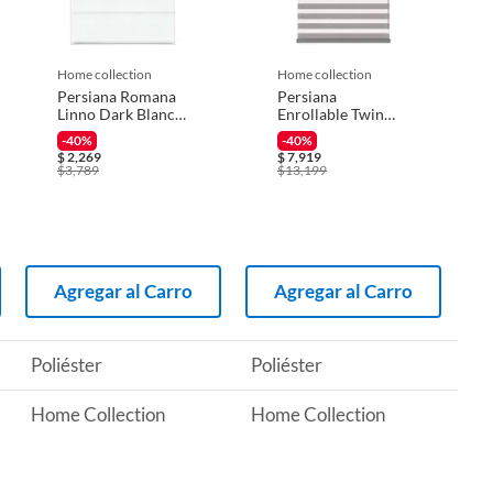
home collection
home collection
Persiana Romana
Persiana
Linno Dark Blanco
Enrollable Twin
1.70 X 1.5 M
Dimout Gris 2.75 x
-40%
-40%
2.40 m
$
2,269
$
7,919
$
3,789
$
13,199
Agregar al Carro
Agregar al Carro
Poliéster
Poliéster
Home Collection
Home Collection