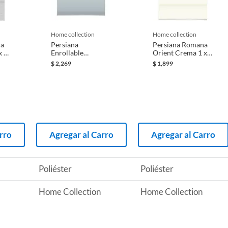
 producto.
er
home collection
home collection
na
Persiana
Persiana Romana
x 2
Enrollable
Orient Crema 1 x
 trapo humedo;quitar polvo plumero
Blackout Basic Gris
1.6 M
$
2,269
$
1,899
1.20 x 2.20 m
rro
Agregar al Carro
Agregar al Carro
Poliéster
Poliéster
Home Collection
Home Collection