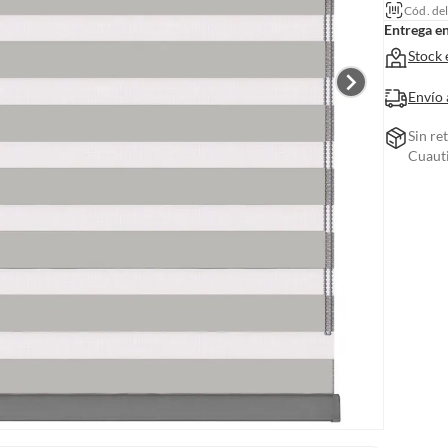
Cód. de
Entrega e
Stock 
Envío 
Sin re
Cuauti