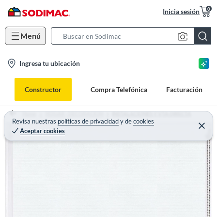
0
Inicia sesión
Menú
S
e
l
Ingresa tu ubicación
a
o
r
c
c
Constructor
Compra Telefónica
Facturación
a
h
t
B
Home
HOGAR - DECORACION
INSTALACIONES Y VTA DIRECTA
i
Revisa nuestras
políticas de privacidad
y
de
cookies
a
Aceptar cookies
o
r
n
-
i
c
o
n