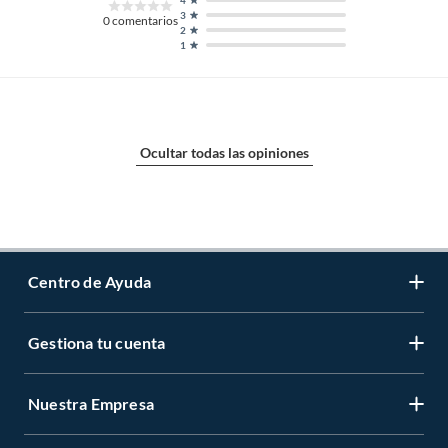
3
0
comentarios
2
1
Ocultar todas las opiniones
Centro de Ayuda
Gestiona tu cuenta
Servicio al Cliente
Garantía de Precios
Nuestra Empresa
Gestiona tu cuenta
Formas de Pago
Registrate