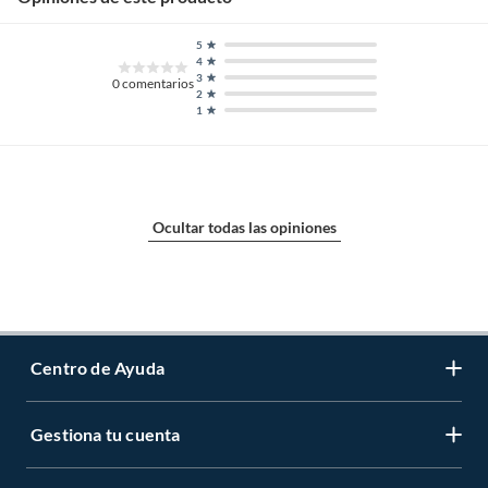
5
4
3
0
comentarios
2
1
Ocultar todas las opiniones
Centro de Ayuda
Gestiona tu cuenta
Servicio al Cliente
Garantía de Precios