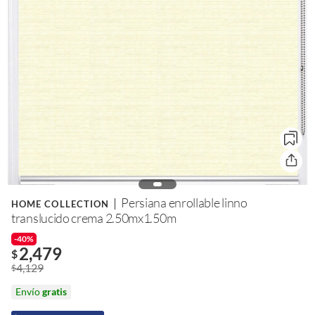
Persiana enrollable linno
HOME COLLECTION
translucido crema 2.50mx1.50m
-40%
2,479
$
4,129
$
Envío
gratis