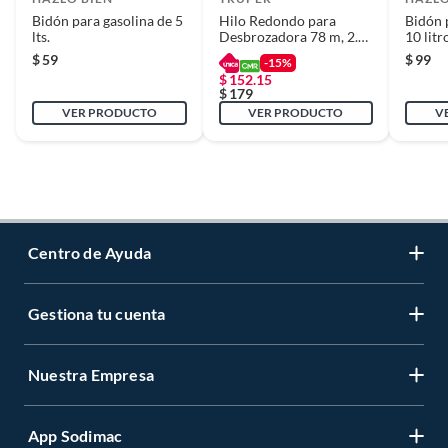
Bidón para gasolina de 5
Hilo Redondo para
Bidón 
lts.
Desbrozadora 78 m, 2.4
10 litr
mm
$
59
$
99
-15%
$
152.15
$
179
VER PRODUCTO
VER PRODUCTO
V
Centro de Ayuda
Gestiona tu cuenta
Servicio al Cliente
Garantía de Precios
Nuestra Empresa
Gestiona tu cuenta
Formas de Pago
Registrate
Venta a empresas
App Sodimac
Nuestras tiendas