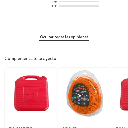
2
1
Ocultar todas las opiniones
Complementa tu proyecto
HAZLO BIEN
TRUPER
HAZLO