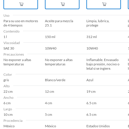
Uso
Para su uso en motores
Aceite para mezcla
Limpia, lubrica,
de 4 tiempos
25.1
protege
Contenido
1 l
150 ml
312 ml
Viscosidad
SAE 30
10W40
10W40
Precauciones
No exponer a altas
No exponer a altas
Inflamable. Envasado
temperaturas
temperaturas
bajo presión, nocivo o
letal si se ingiere.
Color
gris
Blanco/verde
Azul
Alto
22 cm
12 cm
19 cm
Ancho
6 cm
4 cm
6.5 cm
Largo
10 cm
5 cm
6.5 cm
Procedencia
México
México
Estados Unidos