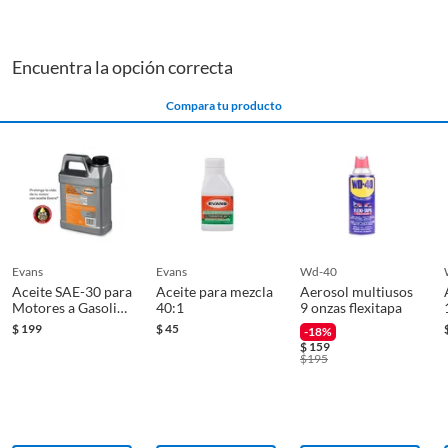
Encuentra la opción correcta
Compara tu producto
evans
evans
wd-40
Aceite SAE-30 para
Aceite para mezcla
Aerosol multiusos
Motores a Gasolina
40:1
9 onzas flexitapa
de 4 Tiempos
$
199
$
45
-18%
$
159
$
195