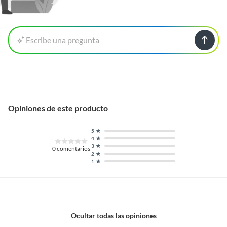
Compatible con suelo
No
radiante
Escribe una pregunta
Cuenta con biselado
No
Cuenta con
No
protección UV
Opiniones de este producto
Esmaltado
Sin esmalte
5
4
3
0
comentarios
2
Espacio recomendado
Comedor,Dormitorio,Estudio,S
1
ala Estar
Espesor
9 mm
Ocultar todas las opiniones