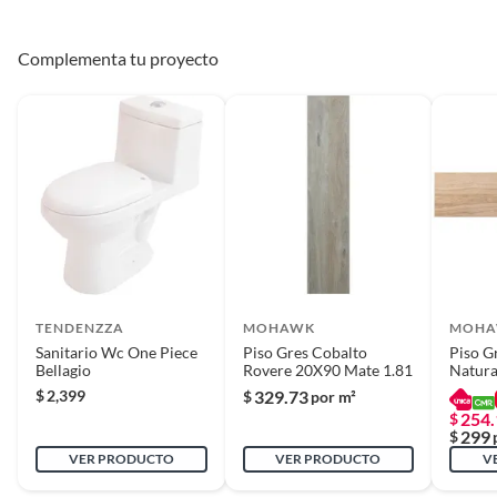
Estilo deco
Nórdico
Complementa tu proyecto
Forma
Cuadrada
Formato del producto
Caja
Garantía
1 Mes
Largo
60 cm
TENDENZZA
MOHAWK
MOH
Sanitario Wc One Piece
Piso Gres Cobalto
Piso G
Marca
Tendenzza
Bellagio
Rovere 20X90 Mate 1.81
Natura
1.81 m
$
2,399
329.73
$
por m²
254.
$
Modelo
PP132 GRECO
299
$
VER PRODUCTO
VER PRODUCTO
V
Normas de
NOM