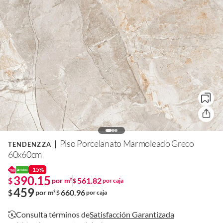
Piso Porcelanato Marmoleado Greco
TENDENZZA
60x60cm
-15%
390.15
$
561.82
por m²
$
por caja
459
$
660.96
por m²
$
por caja
Consulta términos de
Satisfacción Garantizada