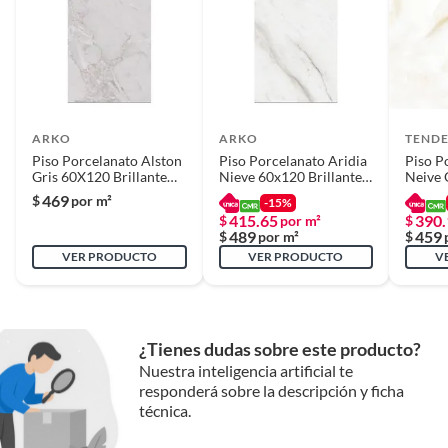
completas del producto para
apreciar mejor la completitud
Reembolso de dinero
del diseño.
Iniciaremos el reembolso de tu dinero cuando recibamos el producto.
Caras por empaque
1
ARKO
ARKO
TEND
Piso Porcelanato Alston
Piso Porcelanato Aridia
Piso P
Gris 60X120 Brillante
Nieve 60x120 Brillante
Neive 
Caras por proyecto
1
1.44 Rec
1.44 Rec
1.44
469
$
por m²
-15%
415.65
390.
$
por m²
$
489
459
$
por m²
$
Coeficiente de
No aplica
VER PRODUCTO
VER PRODUCTO
V
fricción DCOF
Color
Gris
¿Tienes dudas sobre este producto?
Nuestra inteligencia artificial te
responderá sobre la descripción y ficha
Color referencial
Gris/Plata
técnica.