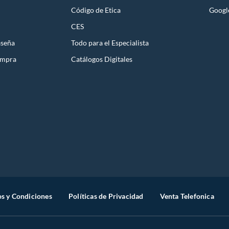
 producto.
Código de Etica
Googl
CES
aseña
Todo para el Especialista
ompra
Catálogos Digitales
s y Condiciones
Políticas de Privacidad
Venta Telefonica
ce suave al tacto y resistente al desgaste. Su relleno de