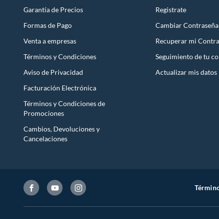
Iniciaremos el reembolso de tu dinero cuando recibamos el
Garantía de Precios
Registrate
Formas de Pago
Cambiar Contraseña
Venta a empresas
Recuperar mi Contr
Términos y Condiciones
Seguimiento de tu c
Aviso de Privacidad
Actualizar mis datos
Facturación Electrónica
Términos y Condiciones de
Promociones
Cambios, Devoluciones y
Cancelaciones
Término
Características
Este cojín está hecho de jacquard 100% poliéster, lo que lo ha