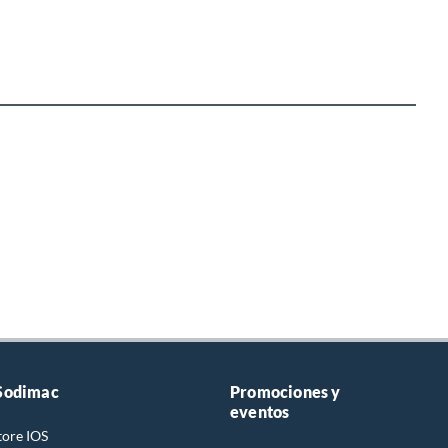
Sodimac
Promociones y
eventos
tore IOS