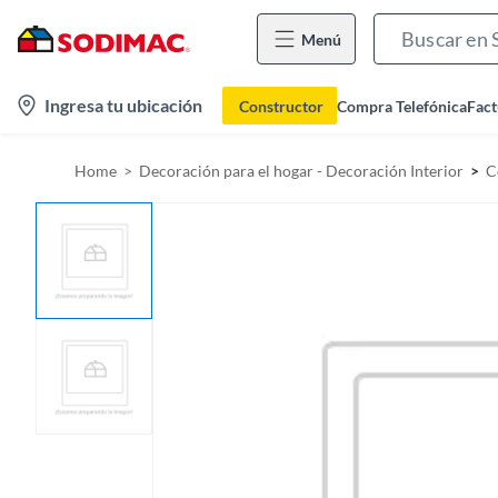
Menú
l
Ingresa tu ubicación
Constructor
Compra Telefónica
Fact
o
c
Home
Decoración para el hogar - Decoración Interior
C
a
t
i
o
n
-
i
c
o
n