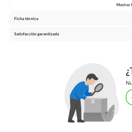
Mostrar
Ficha técnica
Satisfacción garantizada
Cambiar o devolver un producto
Todas las compras que realices en Sodimac están sujetas al 
que, si no te gustó el producto que adquiriste o te diste c
¿
proyectos, puedes solicitar la devolución de tu dinero o e
naturales, después de haberlo recibido.
Nu
Cómo solicitar la devolución
Para solicitar una devolución, puedes asistir a cualquiera 
atención telefónica 800 0622 203.