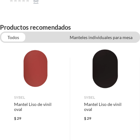
(0)
Productos recomendados
Todos
Manteles individuales para mesa
Trapos de Cocina
Decoración para el hogar
Utensilios de cocina
Cubiertos
Caminos de Mesa
SYBEL
SYBEL
Mantel Liso de vinil
Mantel Liso de vinil
oval
oval
$
29
$
29