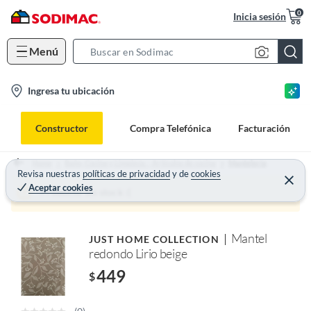
0
Inicia sesión
Menú
S
e
l
Ingresa tu ubicación
a
o
r
c
c
Constructor
Compra Telefónica
Facturación
a
h
t
B
Home
Baño, Cocina y Limpieza. - Artículos de cocina
Mantelería
i
Revisa nuestras
políticas de privacidad
y
de
cookies
a
Aceptar cookies
o
r
Producto sin stock :(
n
-
Mantel
JUST HOME COLLECTION
i
redondo Lirio beige
c
449
o
$
n