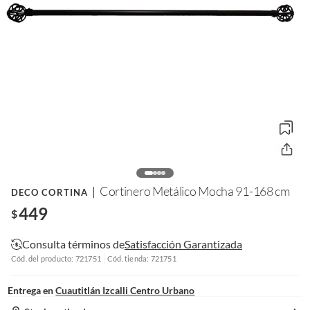
Cortinero Metálico Mocha 91-168 cm
DECO CORTINA
449
$
Consulta términos de
Satisfacción Garantizada
Cód. del producto: 721751
Cód. tienda: 721751
Entrega en
Cuautitlán Izcalli Centro Urbano