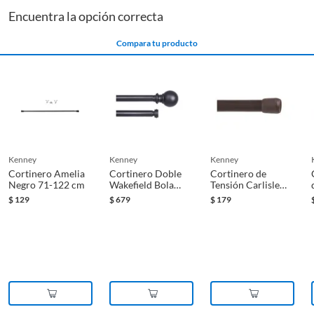
Encuentra la opción correcta
Compara tu producto
kenney
kenney
kenney
Cortinero Amelia
Cortinero Doble
Cortinero de
Negro 71-122 cm
Wakefield Bola
Tensión Carlisle
Negra 91-168 cm
Chocolate 122-191
$
129
$
679
$
179
cm