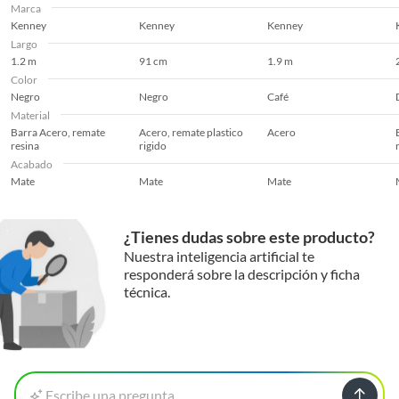
Marca
Kenney
Kenney
Kenney
Largo
1.2 m
91 cm
1.9 m
Color
Negro
Negro
Café
Material
Barra Acero, remate
Acero, remate plastico
Acero
resina
rigido
Acabado
Mate
Mate
Mate
¿Tienes dudas sobre este producto?
Nuestra inteligencia artificial te
responderá sobre la descripción y ficha
técnica.
Escribe una pregunta