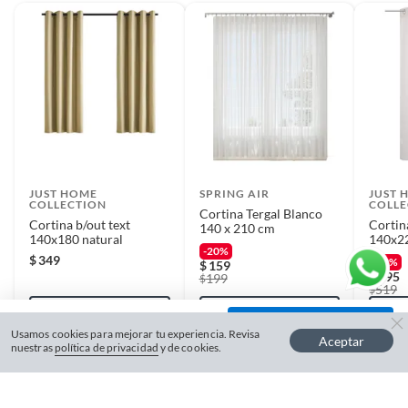
JUST HOME
SPRING AIR
JUST 
COLLECTION
COLLE
Cortina Tergal Blanco
Cortina b/out text
Cortina
140 x 210 cm
140x180 natural
140x22
-20%
$
349
-43%
$
159
$
295
199
$
519
$
VER PRODUCTO
VER PRODUCTO
V
−
+
Usamos cookies para mejorar tu experiencia. Revisa
Aceptar
nuestras
política de privacidad
y de cookies.
Máximo 4 unidades.