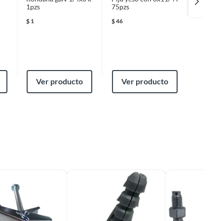
1pzs
75pzs
500pzs
$
1
$
46
$
119
Ver producto
Ver producto
Ver