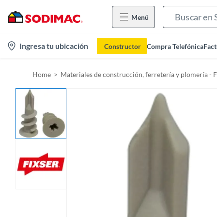
Menú
l
Ingresa tu ubicación
Constructor
Compra Telefónica
Fact
o
c
Home
Materiales de construcción, ferretería y plomería - 
a
t
i
o
n
-
i
c
o
n