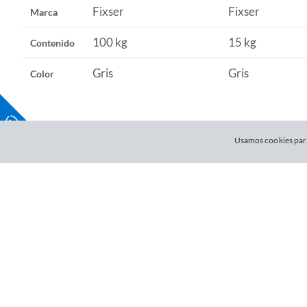
Fixser
Fixser
Marca
100 kg
15 kg
Contenido
Gris
Gris
Color
Usamos cookies para
¿
Nu