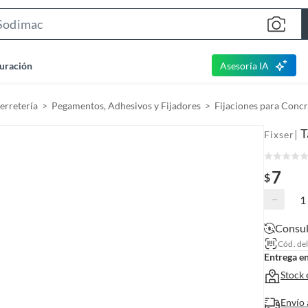
S
e
a
uración
Asesoría IA
r
c
Ferretería
Pegamentos, Adhesivos y Fijadores
Fijaciones para Conc
h
B
T
|
Fixser
a
r
7
$
−
Consul
Cód. de
Entrega e
Stock 
Envío 