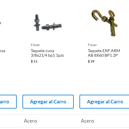
fixser
fixser
osa
Taquete cuna
Taquete EXP ARM
3/8x21/4 bp1 1pzs
AB 8X60 BP1 2P
$
11
$
39
Carro
Agregar al Carro
Agregar al Carro
Acero
Acero