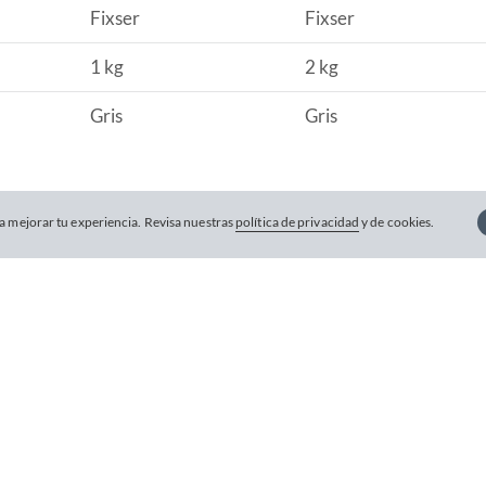
Fixser
Fixser
1 kg
2 kg
Gris
Gris
 mejorar tu experiencia. Revisa nuestras
política de privacidad
y de cookies.
Tienes dudas sobre este produc
estra inteligencia artificial te responderá sobre la descripc
Escribe una pregunta