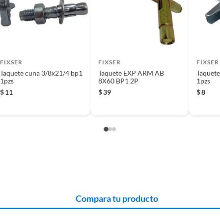
 producto.
que los hace resistentes y duraderos. Su color blanco se
 1 taquete, lo que te permite realizar tus proyectos de
FIXSER
FIXSER
FIXSER
Taquete cuna 3/8x21/4 bp1
Taquete EXP ARM AB
Taquete
1pzs
8X60 BP1 2P
1pzs
 adquieras fijaciones para madera, ya que te serán de
$
11
$
39
$
8
nsiderar adquirir tuercas y rondanas, que te ayudarán a
Compara tu producto