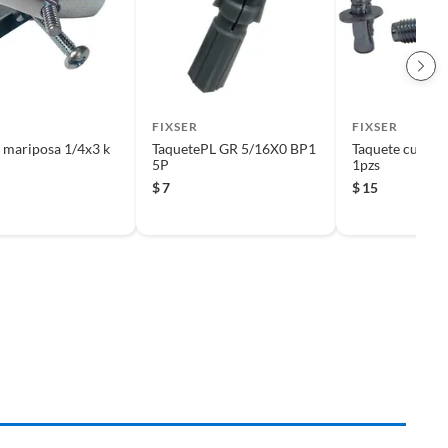
FIXSER
FIXSER
 mariposa 1/4x3 k
TaquetePL GR 5/16X0 BP1
Taquete cuna 1
5P
1pzs
$
7
$
15