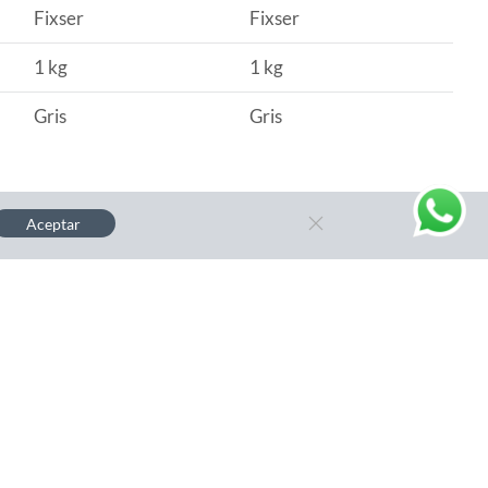
Fixser
Fixser
1 kg
1 kg
Gris
Gris
Aceptar
to?
ión y ficha técnica.