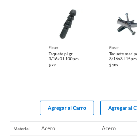
fixser
fixser
Taquete pl gr
Taquete marip
3/16x0 l 100pzs
3/16x3 l 15pzs
$
79
$
109
Agregar al Carro
Agregar al 
Acero
Acero
Material