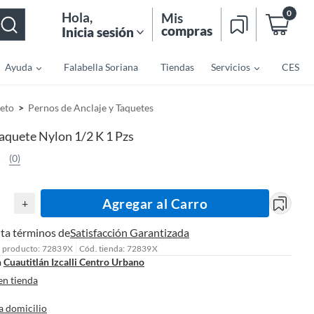
0
Hola
,
Mis
compras
Inicia sesión
Ayuda
Falabella Soriana
Tiendas
Servicios
CES
reto
Pernos de Anclaje y Taquetes
aquete Nylon 1/2 K 1 Pzs
(0)
Agregar al Carro
+
ta términos de
Satisfacción Garantizada
l producto: 72839X
Cód. tienda: 72839X
n
Cuautitlán Izcalli Centro Urbano
en tienda
a domicilio