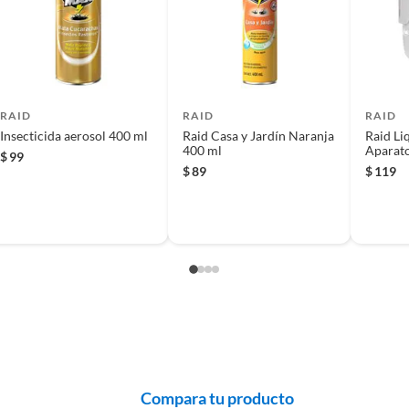
 producto.
 base agua que te ayudará a mantener tu hogar y jardín
tirá cubrir una gran área. Raid Casa y Jardín 400 ml es
oscas y mosquitos, protegiendo así a tu familia de
RAID
RAID
RAID
Insecticida aerosol 400 ml
Raid Casa y Jardín Naranja
Raid Li
400 ml
Aparato
$
99
$
89
$
119
Compara tu producto