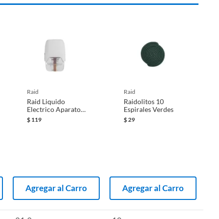
raid
raid
Raid Liquido
Raidolitos 10
Electrico Aparato
Espirales Verdes
21.9 ml
$
119
$
29
Agregar al Carro
Agregar al Carro