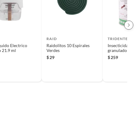
RAID
TRIDENTE
quido Electrico
Raidolitos 10 Espirales
Insecticida For
 21.9 ml
Verdes
granulado 1 kg.
$
29
$
259