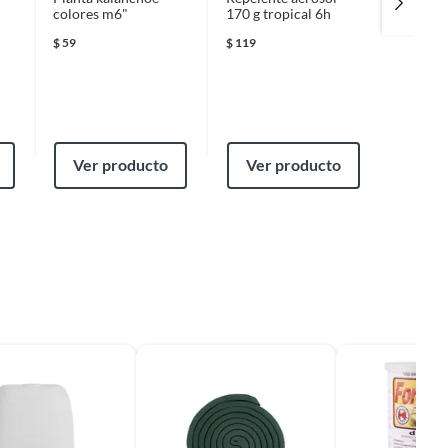
colores m6"
170 g tropical 6h
polvo
$
59
$
119
$
20
Ver producto
Ver producto
Ver