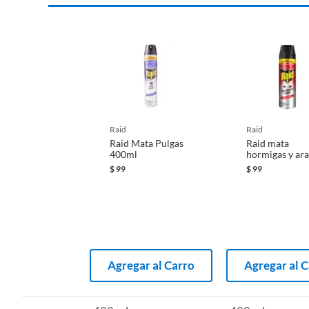
raid
raid
Raid Mata Pulgas
Raid mata
400ml
hormigas y ar
400ml
$
99
$
99
Agregar al Carro
Agregar al 
Complementa tu compra con produc
Para complementar tu compra, te recomendamos que visi
Encontrarás una gran variedad de productos para combati