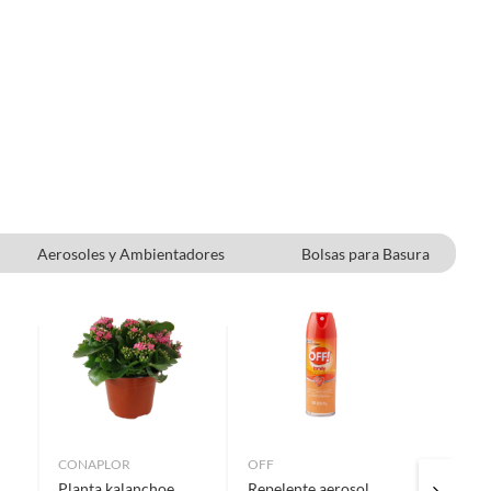
Aerosoles y Ambientadores
Bolsas para Basura
CONAPLOR
OFF
COCINA
Planta kalanchoe
Repelente aerosol
Microfi