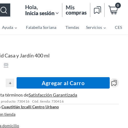
0
Hola
,
Mis
compras
Inicia sesión
Ayuda
Falabella Soriana
Tiendas
Servicios
CES
id Casa y Jardín 400 ml
(0)
Agregar al Carro
+
ta términos de
Satisfacción Garantizada
l producto: 730416
Cód. tienda: 730416
n
Cuautitlán Izcalli Centro Urbano
en tienda
a domicilio