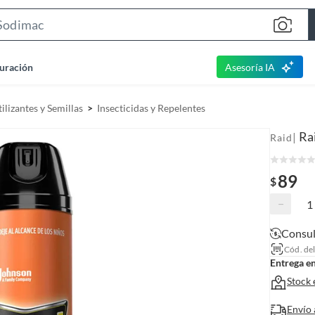
S
e
a
uración
Asesoría IA
r
c
ilizantes y Semillas
Insecticidas y Repelentes
h
B
Ra
|
Raid
a
r
89
$
−
Consul
Cód. de
Entrega e
Stock 
Envío 