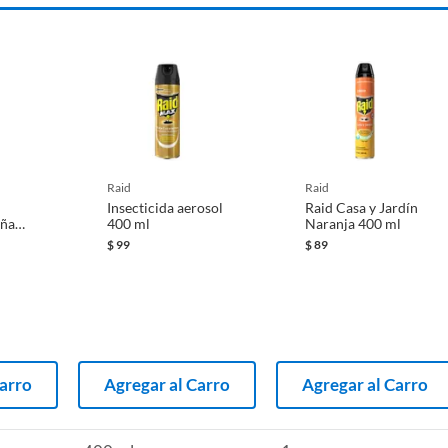
raid
raid
Insecticida aerosol
Raid Casa y Jardín
añas
400 ml
Naranja 400 ml
$
99
$
89
Carro
Agregar al Carro
Agregar al Carro
tos de nuestras categorías
tes nuestra sección de insecticidas y repelentes.
r las plagas, como trampas, repelentes y espirales.