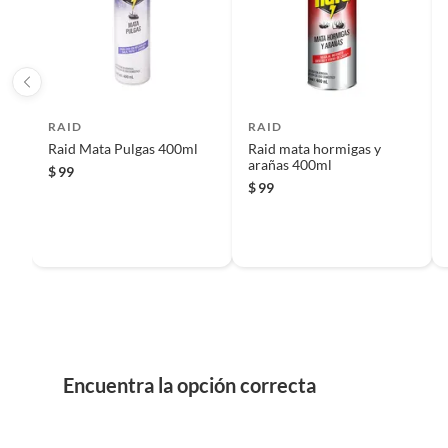
Iniciaremos el reembolso de tu dinero cuando recibamos el
Raid Casa y Jardín 400 ml es un insecticida en aerosol con
libres de plagas. Su presentación en lata de 400 ml te permi
ideal para eliminar insectos como hormigas, arañas, m
enfermedades como Zika, Dengue y Chikungunya.
RAID
RAID
Raid Mata Pulgas 400ml
Raid mata hormigas y
arañas 400ml
$
99
$
99
Encuentra la opción correcta