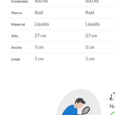
400 ml
400 ml
Contenido
También puedes encontrar plantas de interior con flor, qu
aire de tu hogar.
Raid
Raid
Marca
Líquido
Liquido
Material
27 cm
27 cm
Alto
5 cm
5 cm
Ancho
5 cm
5 cm
Largo
¿
Nu