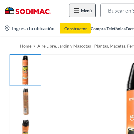
Menú
l
Ingresa tu ubicación
Constructor
Compra Telefónica
Fact
o
c
Home
Aire Libre, Jardín y Mascotas - Plantas, Macetas, Fert
a
t
i
o
n
-
i
c
o
n