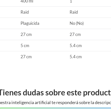
400 ml
1
e además de ser hermosas, pueden ayudar a purificar el
Raid
Raid
Plaguicida
No (No)
27 cm
27 cm
5 cm
5.4 cm
27 cm
5.4 cm
Tienes dudas sobre este produc
estra inteligencia artificial te responderá sobre la descripc