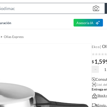
S
e
a
uración
Asesoría IA
r
c
Ollas Express
h
B
Ol
|
Ekco
a
r
1,59
$
−
Consul
Cód. de
Entrega e
Stock 
Envío 