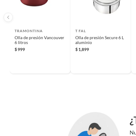
Garantía
1 Mes
TRAMONTINA
T FAL
Estilo deco
Industri
Olla de presión Vancouver
Olla de presión Secure 6 L
6 litros
aluminio
$
999
$
1,899
¿
Nu