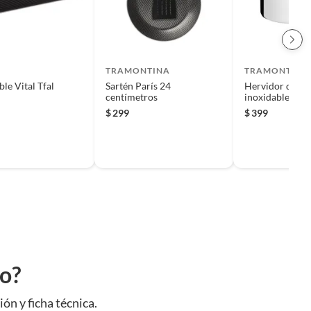
TRAMONTINA
TRAMONTINA
ble Vital Tfal
Sartén París 24
Hervidor de le
centímetros
inoxidable
$
299
$
399
to?
ión y ficha técnica.