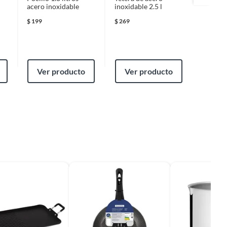
Diamon
acero inoxidable
inoxidable 2.5 l
Litros, 
$
1,469.
$
199
$
269
$
1,729
Ver producto
Ver producto
Ver