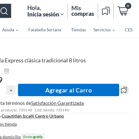
0
Hola
,
Mis
compras
Inicia sesión
Ayuda
Falabella Soriana
Tiendas
Servicios
CES
la Express clásica tradicional 8 litros
(0)
9
Agregar al Carro
+
ta términos de
Satisfacción Garantizada
l producto: 735140
Cód. tienda: 735140
n
Cuautitlán Izcalli Centro Urbano
en tienda
a domicilio
Envío
gratis