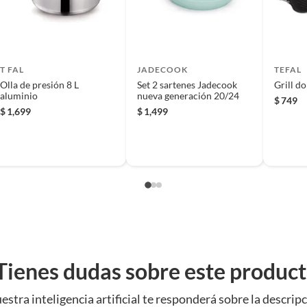
T FAL
JADECOOK
TEFAL
al
Olla de presión 8 L
Set 2 sartenes Jadecook
Grill do
aluminio
nueva generación 20/24
$
749
$
1,699
$
1,499
Tienes dudas sobre este produc
estra inteligencia artificial te responderá sobre la descripc