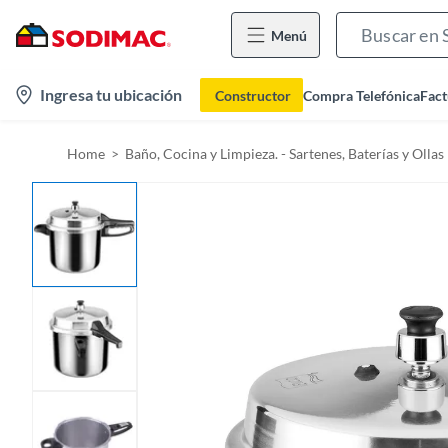
Menú
l
Ingresa tu ubicación
Constructor
Compra Telefónica
Fact
o
c
Home
Baño, Cocina y Limpieza. - Sartenes, Baterías y Ollas
a
t
i
o
n
-
i
c
o
n