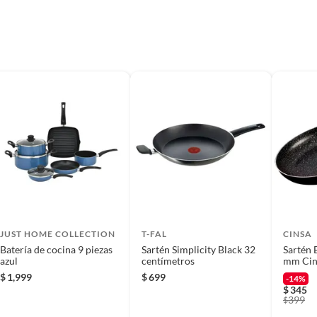
JUST HOME COLLECTION
T-FAL
CINSA
Batería de cocina 9 piezas
Sartén Simplicity Black 32
Sartén 
azul
centímetros
mm Cin
$
1,999
$
699
-14%
$
345
399
$