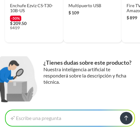
Enchufe Ezviz CS-T30-
Multipuerto USB
Fire T
10B-US
Amazo
$
109
$
899
-50%
$
209.50
419
$
¿Tienes dudas sobre este producto?
Nuestra inteligencia artificial te
responderá sobre la descripción y ficha
técnica.
Escribe una pregunta