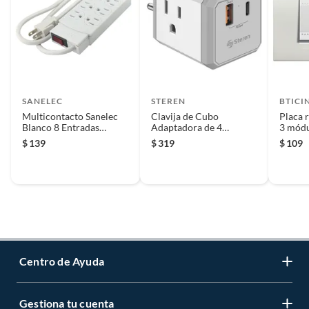
SANELEC
STEREN
BTICI
Multicontacto Sanelec
Clavija de Cubo
Placa 
Blanco 8 Entradas
Adaptadora de 4
3 módu
Básico
Contactos con Cargador
$
139
$
319
$
109
USB
Centro de Ayuda
Gestiona tu cuenta
Servicio al Cliente