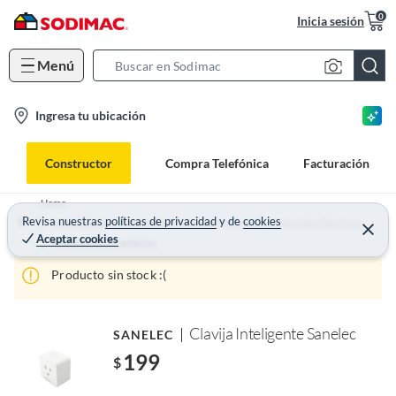
0
Inicia sesión
Menú
S
e
l
Ingresa tu ubicación
a
o
r
c
c
Constructor
Compra Telefónica
Facturación
a
h
t
B
Home
i
Revisa nuestras
políticas de privacidad
y
de
cookies
a
Materiales de construcción, ferretería y plomería - Materiales Eléctricos
Aceptar cookies
o
r
Apagadores y Contactos
n
Producto sin stock :(
-
i
c
Clavija Inteligente Sanelec
SANELEC
o
199
$
n