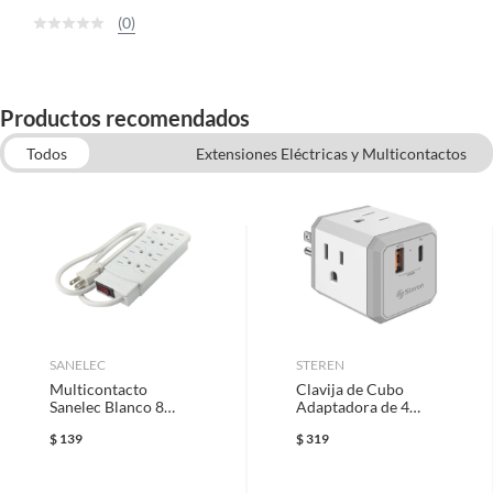
(0)
Productos recomendados
Todos
Extensiones Eléctricas y Multicontactos
Placas para Apagadores y Contactos Modernos
Cámaras de Seguridad y Sistemas de Seguridad
Focos y Enchufes Inteligentes
Aspersores y Pistolas de Riego
Materiales Eléctricos
Alarmas de Seguridad y Sensores
Routers y Extensores de Wifi
SANELEC
STEREN
Multicontacto
Clavija de Cubo
Sanelec Blanco 8
Adaptadora de 4
Entradas Básico
Contactos con
$
139
$
319
Cargador USB