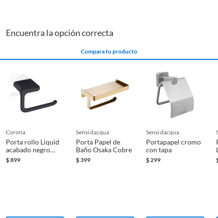
Encuentra la opción correcta
Compara tu producto
Los accesorios de Corona tienen una capacidad de soporte
de hasta 9 Kg.
Lo que los hace ideales para sostener elementos esenciales
en tu baño, como toallas y otros objetos de uso diario.
corona
sensi dacqua
sensi dacqua
Porta rollo Liquid
Porta Papel de
Portapapel cromo
acabado negro
Baño Osaka Cobre
con tapa
mate
$
899
$
399
$
299