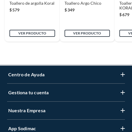
Toallero de argolla Koral
Toallero Argo Chico
Toaller
KORAL
$
579
$
349
mate
$
679
VER PRODUCTO
VER PRODUCTO
V
Centro de Ayuda
Gestiona tu cuenta
Servicio al Cliente
Garantía de Precios
Nuestra Empresa
Gestiona tu cuenta
Formas de Pago
Registrate
Venta a empresas
App Sodimac
Nuestras tiendas