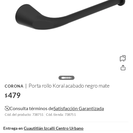
Porta rollo Koral acabado negro mate
CORONA
479
$
Consulta términos de
Satisfacción Garantizada
Cód. del producto: 738751
Cód. tienda: 738751
Entrega en
Cuautitlán Izcalli Centro Urbano