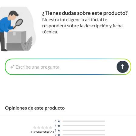
largo plazo.
Además, los acabados también están diseñados para durar:
¿Tienes dudas sobre este producto?
disfruta de
5 años de garantía en el acabado cromo, y 2 años
Nuestra inteligencia artificial te
en níquel y negro mate.
responderá sobre la descripción y ficha
técnica.
Escribe una pregunta
Opiniones de este producto
5
4
3
0
comentarios
2