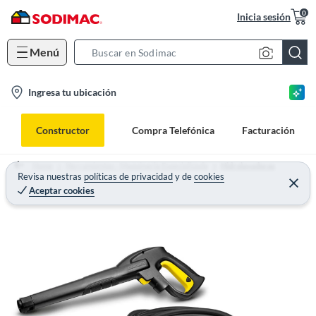
0
Inicia sesión
Menú
S
e
l
Ingresa tu ubicación
a
o
r
c
c
Constructor
Compra Telefónica
Facturación
a
h
t
B
Home
Herramientas - Maquinaria Especializada
Hidrolavadoras
i
Revisa nuestras
políticas de privacidad
y
de
cookies
a
Aceptar cookies
o
r
n
-
i
c
o
n