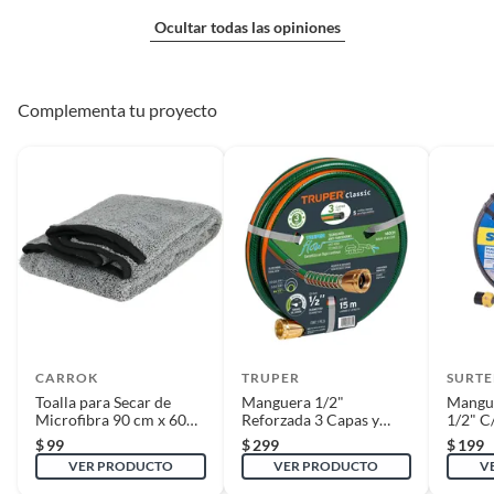
Ocultar todas las opiniones
Complementa tu proyecto
CARROK
TRUPER
SURTE
Toalla para Secar de
Manguera 1/2"
Mangue
Microfibra 90 cm x 60
Reforzada 3 Capas y
1/2" C
cm
Conector 15 m
$
99
$
299
$
199
VER PRODUCTO
VER PRODUCTO
V