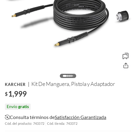
Kit De Manguera, Pistola y Adaptador
KARCHER
1,999
$
Envío
gratis
Consulta términos de
Satisfacción Garantizada
Cód. del producto: 743372
Cód. tienda: 743372