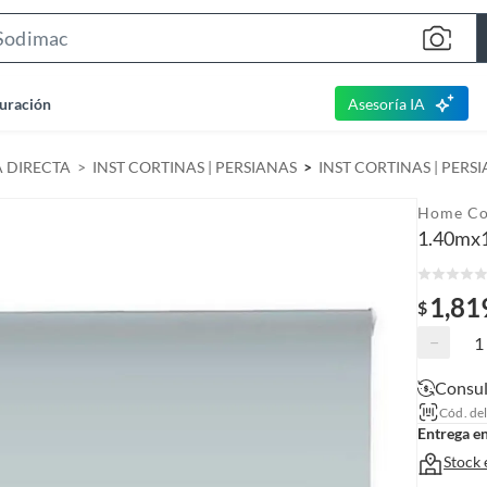
S
e
a
uración
Asesoría IA
r
c
A DIRECTA
INST CORTINAS | PERSIANAS
INST CORTINAS | PERS
h
B
Home Co
a
1.40mx
r
1,81
$
−
Consul
Cód. de
Entrega e
Stock 