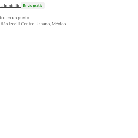
a domicilio
Envío
gratis
tiro en un punto
tlán Izcalli Centro Urbano, México