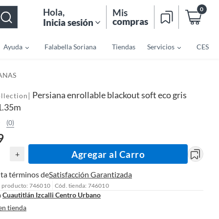
0
Hola
,
Mis
compras
Inicia sesión
Ayuda
Falabella Soriana
Tiendas
Servicios
CES
IANAS
Persiana enrollable blackout soft eco gris
|
llection
1.35m
(0)
9
Agregar al Carro
+
ta términos de
Satisfacción Garantizada
l producto: 746010
Cód. tienda: 746010
n
Cuautitlán Izcalli Centro Urbano
en tienda