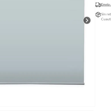
Envío 
Sin re
Cuauti