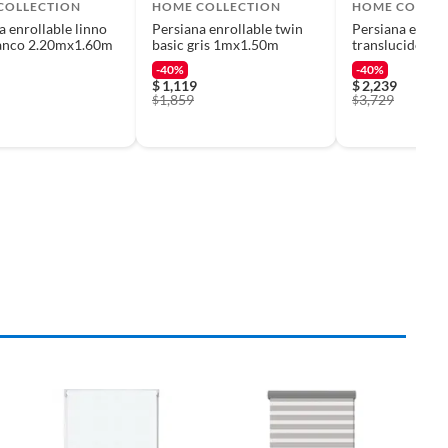
COLLECTION
HOME COLLECTION
HOME COLLEC
a enrollable linno
Persiana enrollable twin
Persiana enroll
lanco 2.20mx1.60m
basic gris 1mx1.50m
translucido azu
1.30mx2.60m
-40%
-40%
$
1,119
$
2,239
1,859
3,729
$
$