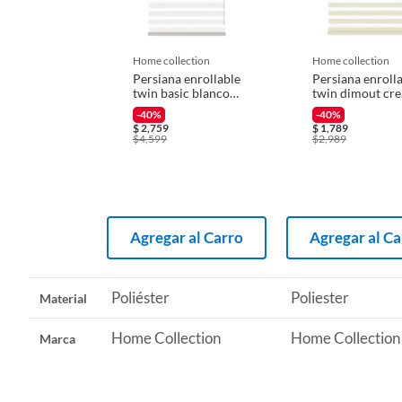
Iniciaremos el reembolso de tu dinero cuando recibamos el
Recomendaciones
LIMPI
home collection
home collection
Persiana enrollable
Persiana enroll
twin basic blanco
twin dimout cr
1.55mx2.40m
1mx1.50m
-40%
-40%
$
2,759
$
1,789
$
4,599
$
2,989
Agregar al Carro
Agregar al Ca
Poliéster
Poliester
Material
Home Collection
Home Collection
Marca