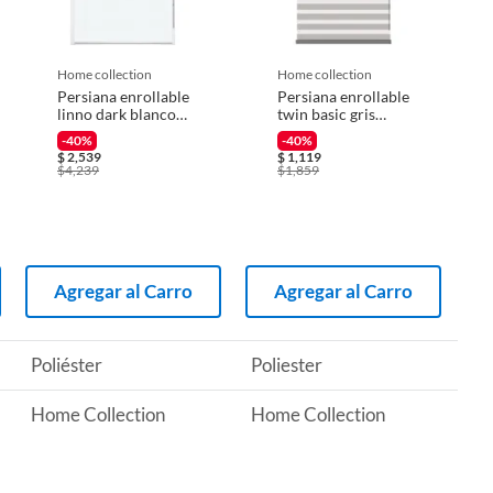
home collection
home collection
Persiana enrollable
Persiana enrollable
linno dark blanco
twin basic gris
2.20mx1.60m
1mx1.50m
-40%
-40%
$
2,539
$
1,119
$
4,239
$
1,859
Agregar al Carro
Agregar al Carro
Poliéster
Poliester
Home Collection
Home Collection