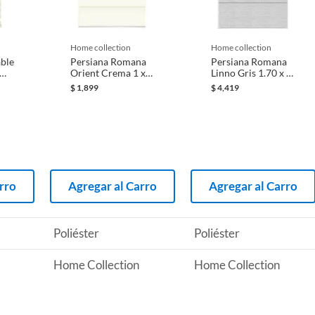
 producto.
AR TRAPO HUMEDO;QUITAR POLVO PLUMERO
home collection
home collection
able
Persiana Romana
Persiana Romana
ema
Orient Crema 1 x
Linno Gris 1.70 x 2
1.6 M
M
$
1,899
$
4,419
rro
Agregar al Carro
Agregar al Carro
Poliéster
Poliéster
Home Collection
Home Collection