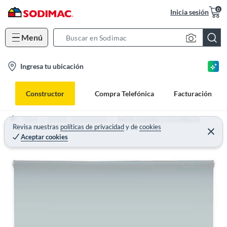
0
Inicia sesión
Menú
S
e
l
Ingresa tu ubicación
a
o
r
c
c
Constructor
Compra Telefónica
Facturación
a
h
t
B
Home
HOGAR - DECORACION
INSTALACIONES Y VTA DIRECTA
i
Revisa nuestras
políticas de privacidad
y
de
cookies
a
Aceptar cookies
o
r
n
-
i
c
o
n