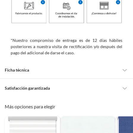
*Nuestro compromiso de entrega es de 12 días hábiles
posteriores a nuestra visita de rectificación y/o después del
pago del adicional de darse el caso.
Ficha técnica
Marca
Home Collection
Satisfacción garantizada
Cambiar o devolver un producto
Más opciones para elegir
Nivel de opacidad
Opaca
Todas las compras que realices en Sodimac están sujetas al beneficio de
Satisfacción garantizada. Esto significa que, si no te gustó el producto
que adquiriste o te diste cuenta de que necesitas otro tipo de producto
Estilo de la cortina
Enrollables
para tus proyectos, puedes solicitar la devolución de tu dinero o el