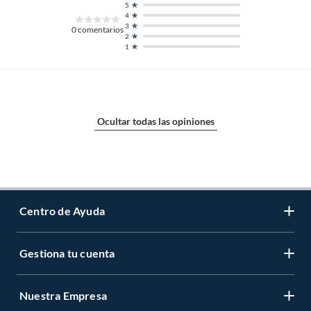
5
4
3
0
comentarios
2
1
Ocultar todas las opiniones
Centro de Ayuda
Gestiona tu cuenta
Servicio al Cliente
Garantía de Precios
Nuestra Empresa
Gestiona tu cuenta
Formas de Pago